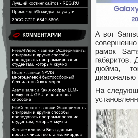
Лучший хостинг сайтов - REG.RU
Промокод 5% скидки на услуги
39CC-C72F-6342-560A
А вот Sams
КОММЕНТАРИИ
совершенно 
рамок Sam
FreeAIVideo
к записи
Эксперименты
с тиграми и другие способы
габаритов. 
преподавать программирование
студентам, которым скучно
дюйма, то
Влад
к записи
NAVIS —
диагональю 
многоцелевой быстросборный
беспилотный катамаран
На следующ
Азат
к записи
Как я собрал LLM-
печку на 4 GPU, и на что она
установлен
способна
FileCompare
к записи
Эксперименты
с тиграми и другие способы
преподавать программирование
студентам, которым скучно
Феликс
к записи
База данных
простых чисел до ста миллиардов