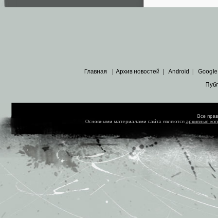
Главная
|
Архив новостей
|
Android
|
Google
Пуб
Все пра
Основными материалами сайта являются
архивные ко