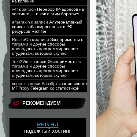
на коленке
v4f
к записи
Перебор IP-адресов на
хостинге — и как с этим бороться
amarakin
к записи
Альтернативный
список заблокированных в РФ
ресурсов Re:filter
ResizeOn
к записи
Эксперименты с
тиграми и другие способы
преподавать программирование
студентам, которым скучно
Text2Vid
к записи
Эксперименты с
тиграми и другие способы
преподавать программирование
студентам, которым скучно
всым
к записи
Развёртывание своего
MTProxy Telegram со статистикой
РЕКОМЕНДУЕМ
REG.RU
надежный хостинг