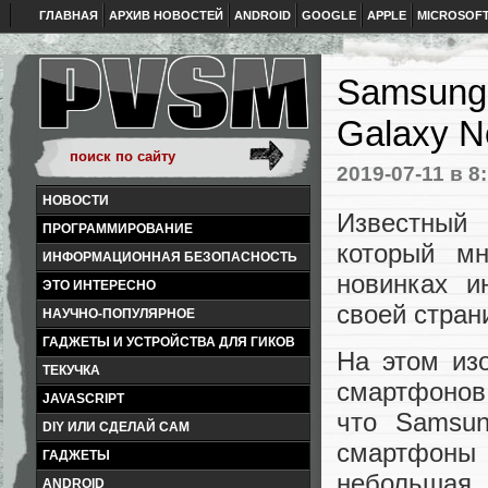
ГЛАВНАЯ
АРХИВ НОВОСТЕЙ
ANDROID
GOOGLE
APPLE
MICROSOF
Samsung 
Galaxy N
2019-07-11
в 8
НОВОСТИ
Известный 
ПРОГРАММИРОВАНИЕ
который м
ИНФОРМАЦИОННАЯ БЕЗОПАСНОСТЬ
новинках и
ЭТО ИНТЕРЕСНО
своей стран
НАУЧНО-ПОПУЛЯРНОЕ
ГАДЖЕТЫ И УСТРОЙСТВА ДЛЯ ГИКОВ
На этом из
ТЕКУЧКА
смартфонов
JAVASCRIPT
что Samsun
DIY ИЛИ СДЕЛАЙ САМ
смартфоны 
ГАДЖЕТЫ
небольшая.
ANDROID