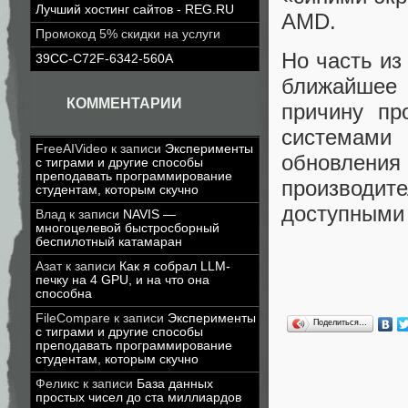
Лучший хостинг сайтов - REG.RU
AMD.
Промокод 5% скидки на услуги
Но часть из
39CC-C72F-6342-560A
ближайшее 
КОММЕНТАРИИ
причину пр
системами
FreeAIVideo
к записи
Эксперименты
обновления 
с тиграми и другие способы
преподавать программирование
производит
студентам, которым скучно
доступными 
Влад
к записи
NAVIS —
многоцелевой быстросборный
беспилотный катамаран
Азат
к записи
Как я собрал LLM-
печку на 4 GPU, и на что она
способна
FileCompare
к записи
Эксперименты
Поделиться…
с тиграми и другие способы
преподавать программирование
студентам, которым скучно
Феликс
к записи
База данных
простых чисел до ста миллиардов