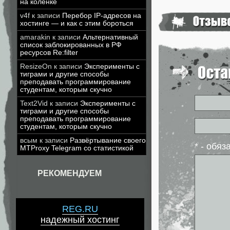
на коленке
v4f
к записи
Перебор IP-адресов на
хостинге — и как с этим бороться
amarakin
к записи
Альтернативный
список заблокированных в РФ
ресурсов Re:filter
ResizeOn
к записи
Эксперименты с
тиграми и другие способы
преподавать программирование
студентам, которым скучно
Text2Vid
к записи
Эксперименты с
тиграми и другие способы
преподавать программирование
студентам, которым скучно
всым
к записи
Развёртывание своего
* - обя
MTProxy Telegram со статистикой
РЕКОМЕНДУЕМ
REG.RU
надежный хостинг