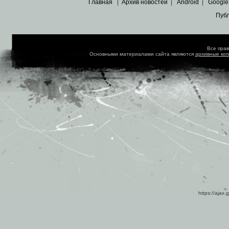
Главная
|
Архив новостей
|
Android
|
Google
Пуб
Все пра
Основными материалами сайта являются
архивные ко
https://ajax.