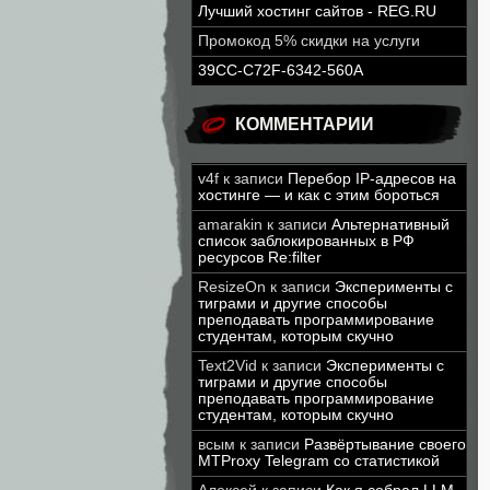
Лучший хостинг сайтов - REG.RU
Промокод 5% скидки на услуги
39CC-C72F-6342-560A
КОММЕНТАРИИ
v4f
к записи
Перебор IP-адресов на
хостинге — и как с этим бороться
amarakin
к записи
Альтернативный
список заблокированных в РФ
ресурсов Re:filter
ResizeOn
к записи
Эксперименты с
тиграми и другие способы
преподавать программирование
студентам, которым скучно
Text2Vid
к записи
Эксперименты с
тиграми и другие способы
преподавать программирование
студентам, которым скучно
всым
к записи
Развёртывание своего
MTProxy Telegram со статистикой