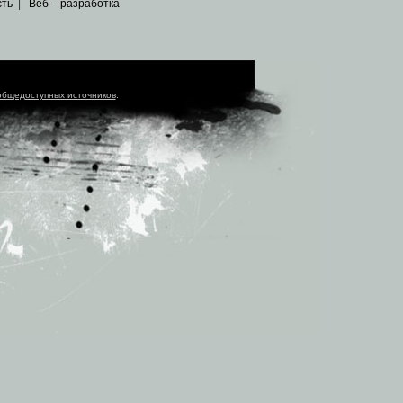
сть
|
Веб – разработка
общедоступных источников
.