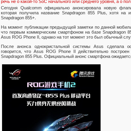
речь не о какой-то SoC начального или среднего уровня, а о п
Сегодня Qualcomm официально анонсировала новую флагм
которая получила название Snapdragon 855 Plus, хотя на 
Snapdragon 855+.
На момент публикации предыдущей заметки по данной мобил
что первым коммерческим смартфоном на базе Snapdragon 85
Asus ROG Phone II, однако на тот момент это был обычный слу
После анонса однокристальной системы Asus сделала оф
говорится, что Asus ROG Phone II действительно построен
Snapdragon 855 Plus. Официальный анонс смартфона ожидается