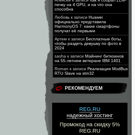
Алексей
к записи
Как я собрал LLM-
печку на 4 GPU, и на что она
способна
Любовь
к записи
Huawei
официально представила
HarmonyOS 7: какие смартфоны
получат её первыми
Артем
к записи
Бесплатные боты,
чтобы раздеть девушку по фото в
2024
sasha
к записи
Майнинг биткоинов
на 55-летнем ветеране IBM 1401
Roman
к записи
Реализация ModBus
RTU Slave на stm32
РЕКОМЕНДУЕМ
REG.RU
надежный хостинг
Промокод на скидку 5%
REG.RU