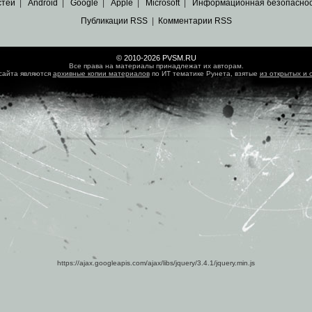
стей
|
Android
|
Google
|
Apple
|
Microsoft
|
Информационная безопасно
Публикации RSS
|
Комментарии RSS
© 2010-2026 PVSM.RU
Все права на материалы принадлежат их авторам.
сайта являются
архивные копии материалов
по ИТ тематике Рунета, взятые
из открытых и 
https://ajax.googleapis.com/ajax/libs/jquery/3.4.1/jquery.min.js