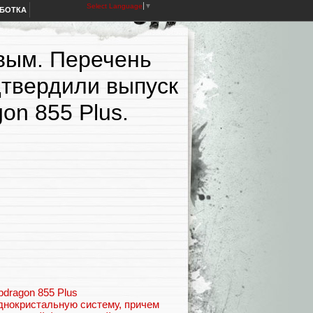
Select Language
▼
АБОТКА
рвым. Перечень
дтвердили выпуск
on 855 Plus.
ragon 855 Plus
днокристальную систему, причем