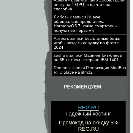
Алексей
к записи
Как я собрал LLM-
печку на 4 GPU, и на что она
способна
Любовь
к записи
Huawei
официально представила
HarmonyOS 7: какие смартфоны
получат её первыми
Артем
к записи
Бесплатные боты,
чтобы раздеть девушку по фото в
2024
sasha
к записи
Майнинг биткоинов
на 55-летнем ветеране IBM 1401
Roman
к записи
Реализация ModBus
RTU Slave на stm32
РЕКОМЕНДУЕМ
REG.RU
надежный хостинг
Промокод на скидку 5%
REG.RU