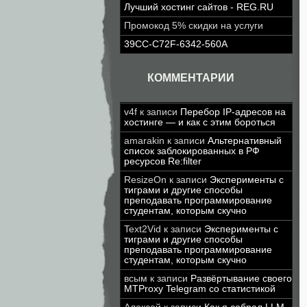
Лучший хостинг сайтов - REG.RU
Промокод 5% скидки на услуги
39CC-C72F-6342-560A
КОММЕНТАРИИ
v4f
к записи
Перебор IP-адресов на
хостинге — и как с этим бороться
amarakin
к записи
Альтернативный
список заблокированных в РФ
ресурсов Re:filter
ResizeOn
к записи
Эксперименты с
тиграми и другие способы
преподавать программирование
студентам, которым скучно
Text2Vid
к записи
Эксперименты с
тиграми и другие способы
преподавать программирование
студентам, которым скучно
всым
к записи
Развёртывание своего
MTProxy Telegram со статистикой