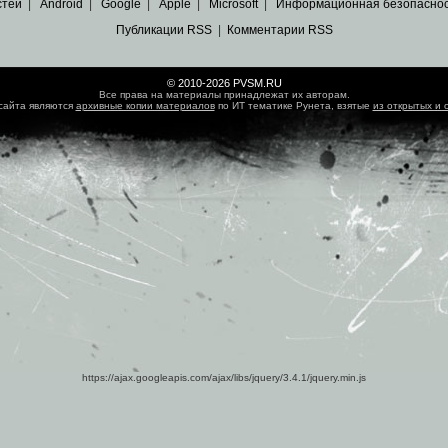
стей
|
Android
|
Google
|
Apple
|
Microsoft
|
Информационная безопасно
Публикации RSS
|
Комментарии RSS
© 2010-2026 PVSM.RU
Все права на материалы принадлежат их авторам.
сайта являются
архивные копии материалов
по ИТ тематике Рунета, взятые
из открытых и 
https://ajax.googleapis.com/ajax/libs/jquery/3.4.1/jquery.min.js