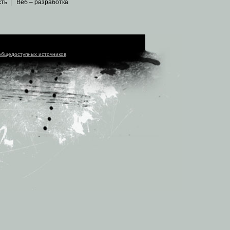
сть
|
Веб – разработка
общедоступных источников
.