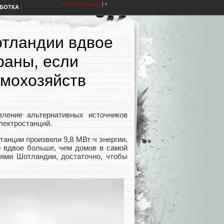
Select Language
▼
АБОТКА
отландии вдвое
раны, если
омохозяйств
ление альтернативных источников
электростанций.
танции произвели 9,8 МВт·ч энергии,
о вдвое больше, чем домов в самой
иями Шотландии, достаточно, чтобы