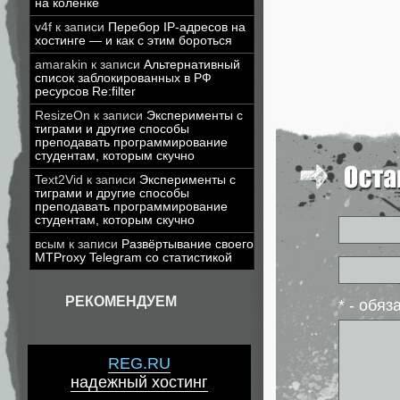
на коленке
v4f
к записи
Перебор IP-адресов на
хостинге — и как с этим бороться
amarakin
к записи
Альтернативный
список заблокированных в РФ
ресурсов Re:filter
ResizeOn
к записи
Эксперименты с
тиграми и другие способы
преподавать программирование
студентам, которым скучно
Text2Vid
к записи
Эксперименты с
тиграми и другие способы
преподавать программирование
студентам, которым скучно
всым
к записи
Развёртывание своего
MTProxy Telegram со статистикой
РЕКОМЕНДУЕМ
* - обя
REG.RU
надежный хостинг