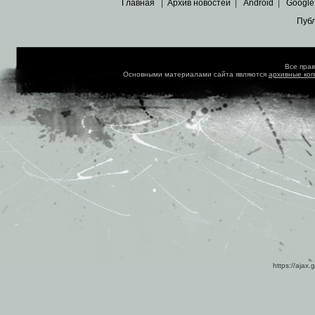
Главная
|
Архив новостей
|
Android
|
Google
Пуб
Все пра
Основными материалами сайта являются
архивные ко
https://ajax.