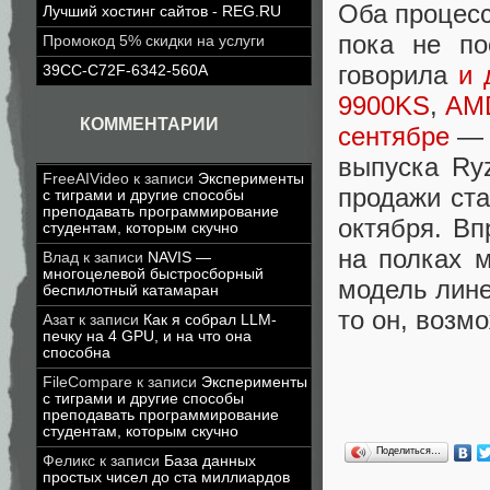
Оба процесс
Лучший хостинг сайтов - REG.RU
пока не по
Промокод 5% скидки на услуги
говорила
и 
39CC-C72F-6342-560A
9900KS
,
АМD
КОММЕНТАРИИ
сентябре
— п
выпуска Ry
FreeAIVideo
к записи
Эксперименты
продажи ста
с тиграми и другие способы
преподавать программирование
октября. Вп
студентам, которым скучно
на полках м
Влад
к записи
NAVIS —
многоцелевой быстросборный
модель лине
беспилотный катамаран
то он, возм
Азат
к записи
Как я собрал LLM-
печку на 4 GPU, и на что она
способна
FileCompare
к записи
Эксперименты
с тиграми и другие способы
преподавать программирование
студентам, которым скучно
Поделиться…
Феликс
к записи
База данных
простых чисел до ста миллиардов