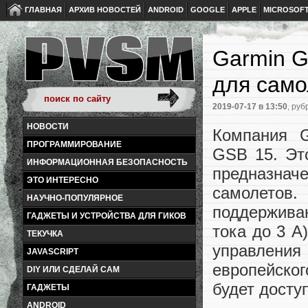
ГЛАВНАЯ
АРХИВ НОВОСТЕЙ
ANDROID
GOOGLE
APPLE
MICROSOF
Garmin G
для само
2019-07-17
в 13:50
, руб
НОВОСТИ
Компания G
ПРОГРАММИРОВАНИЕ
GSB 15. Эт
ИНФОРМАЦИОННАЯ БЕЗОПАСНОСТЬ
предназнач
ЭТО ИНТЕРЕСНО
самолетов
НАУЧНО-ПОПУЛЯРНОЕ
поддержива
ГАДЖЕТЫ И УСТРОЙСТВА ДЛЯ ГИКОВ
тока до 3 А
ТЕКУЧКА
управления 
JAVASCRIPT
европейско
DIY ИЛИ СДЕЛАЙ САМ
будет досту
ГАДЖЕТЫ
ANDROID