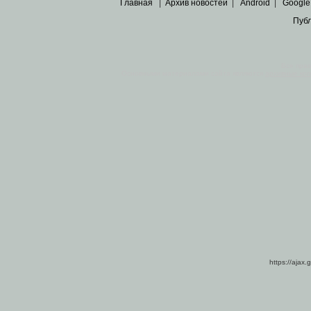
Главная
|
Архив новостей
|
Android
|
Google
Пуб
Все пра
Основными материалами сайта являются
архивные ко
https://ajax.