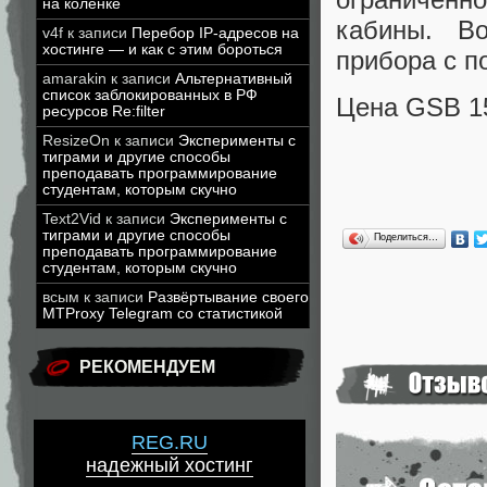
на коленке
кабины. В
v4f
к записи
Перебор IP-адресов на
хостинге — и как с этим бороться
прибора с п
amarakin
к записи
Альтернативный
список заблокированных в РФ
Цена GSB 15
ресурсов Re:filter
ResizeOn
к записи
Эксперименты с
тиграми и другие способы
преподавать программирование
студентам, которым скучно
Text2Vid
к записи
Эксперименты с
тиграми и другие способы
Поделиться…
преподавать программирование
студентам, которым скучно
всым
к записи
Развёртывание своего
MTProxy Telegram со статистикой
РЕКОМЕНДУЕМ
REG.RU
надежный хостинг