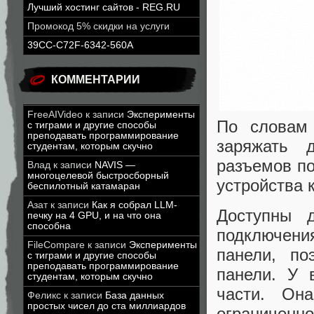
Лучший хостинг сайтов - REG.RU
Промокод 5% скидки на услуги
39CC-C72F-6342-560A
КОММЕНТАРИИ
FreeAIVideo
к записи
Эксперименты
По словам
с тиграми и другие способы
преподавать программирование
заряжать 
студентам, которым скучно
разъемов по
Влад
к записи
NAVIS —
многоцелевой быстросборный
устройства 
беспилотный катамаран
Азат
к записи
Как я собрал LLM-
Доступны 
печку на 4 GPU, и на что она
способна
подключени
FileCompare
к записи
Эксперименты
панели, п
с тиграми и другие способы
преподавать программирование
панели. У 
студентам, которым скучно
части. Он
Феликс
к записи
База данных
простых чисел до ста миллиардов
ограниченн