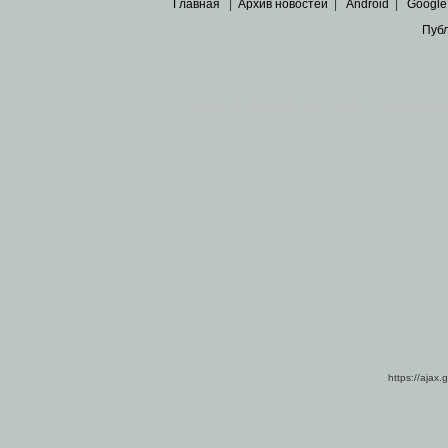
Главная
|
Архив новостей
|
Android
|
Google
Пуб
Все пра
Основными материалами сайта являются
архивные ко
https://ajax.