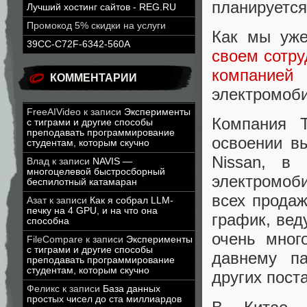
планируется
Лучший хостинг сайтов - REG.RU
Промокод 5% скидки на услуги
Как мы уже
39CC-C72F-6342-560A
своем сотру
компание
КОММЕНТАРИИ
электромоб
FreeAIVideo
к записи
Эксперименты
Компания T
с тиграми и другие способы
преподавать программирование
освоении в
студентам, которым скучно
Nissan, в
Влад
к записи
NAVIS —
многоцелевой быстросборный
электромоб
беспилотный катамаран
всех продаж
Азат
к записи
Как я собрал LLM-
печку на 4 GPU, и на что она
график, вед
способна
очень мног
FileCompare
к записи
Эксперименты
с тиграми и другие способы
давнему па
преподавать программирование
студентам, которым скучно
других пост
Феликс
к записи
База данных
простых чисел до ста миллиардов