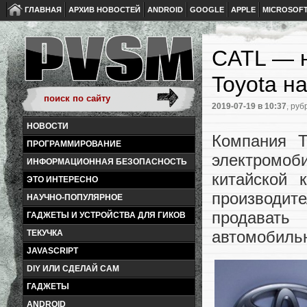
ГЛАВНАЯ
АРХИВ НОВОСТЕЙ
ANDROID
GOOGLE
APPLE
MICROSOF
CATL — н
Toyota н
2019-07-19
в 10:37
, руб
НОВОСТИ
Компания T
ПРОГРАММИРОВАНИЕ
электромо
ИНФОРМАЦИОННАЯ БЕЗОПАСНОСТЬ
китайской 
ЭТО ИНТЕРЕСНО
производит
НАУЧНО-ПОПУЛЯРНОЕ
продавать
ГАДЖЕТЫ И УСТРОЙСТВА ДЛЯ ГИКОВ
автомобильн
ТЕКУЧКА
JAVASCRIPT
DIY ИЛИ СДЕЛАЙ САМ
ГАДЖЕТЫ
ANDROID