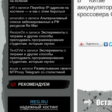
В Китае T
на коленке
аккумулят
v4f
к записи
Перебор IP-адресов на
хостинге — и как с этим бороться
кроссовера 
amarakin
к записи
Альтернативный
список заблокированных в РФ
ресурсов Re:filter
ResizeOn
к записи
Эксперименты с
тиграми и другие способы
преподавать программирование
студентам, которым скучно
Поделиться…
Text2Vid
к записи
Эксперименты с
тиграми и другие способы
преподавать программирование
студентам, которым скучно
всым
к записи
Развёртывание своего
MTProxy Telegram со статистикой
РЕКОМЕНДУЕМ
REG.RU
надежный хостинг