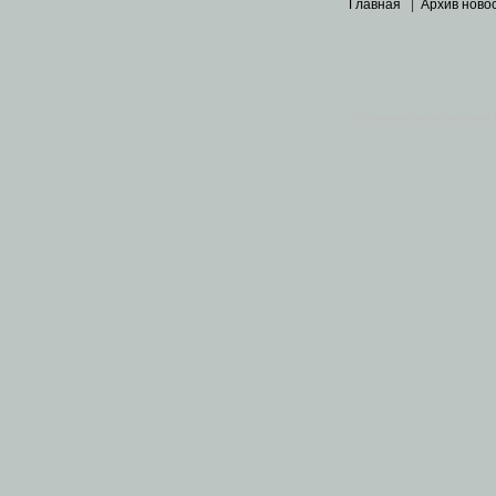
Главная
|
Архив ново
Основными материалами 