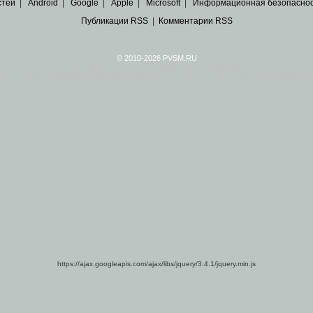
стей
|
Android
|
Google
|
Apple
|
Microsoft
|
Информационная безопасно
Публикации RSS
|
Комментарии RSS
© 2010-2026 PVSM.RU
Все права на материалы принадлежат их авторам.
сайта являются
архивные копии материалов
по ИТ тематике Рунета, взятые
из открытых и 
https://ajax.googleapis.com/ajax/libs/jquery/3.4.1/jquery.min.js