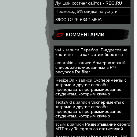
Лучший хостинг сайтов - REG.RU
Промокод 5% скидки на услуги
39CC-C72F-6342-560A
КОММЕНТАРИИ
v4f
к записи
Перебор IP-адресов на
хостинге — и как с этим бороться
amarakin
к записи
Альтернативный
список заблокированных в РФ
ресурсов Re:filter
ResizeOn
к записи
Эксперименты с
тиграми и другие способы
преподавать программирование
студентам, которым скучно
Text2Vid
к записи
Эксперименты с
тиграми и другие способы
преподавать программирование
студентам, которым скучно
всым
к записи
Развёртывание своего
MTProxy Telegram со статистикой