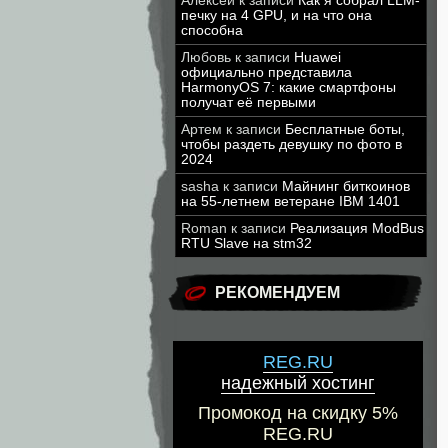
Алексей
к записи
Как я собрал LLM-
печку на 4 GPU, и на что она
способна
Любовь
к записи
Huawei
официально представила
HarmonyOS 7: какие смартфоны
получат её первыми
Артем
к записи
Бесплатные боты,
чтобы раздеть девушку по фото в
2024
sasha
к записи
Майнинг биткоинов
на 55-летнем ветеране IBM 1401
Roman
к записи
Реализация ModBus
RTU Slave на stm32
РЕКОМЕНДУЕМ
REG.RU
надежный хостинг
Промокод на скидку 5%
REG.RU