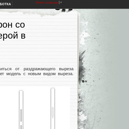
Select Language
▼
АБОТКА
фон со
ерой в
виться от раздражающего выреза
ует модель с новым видом выреза.