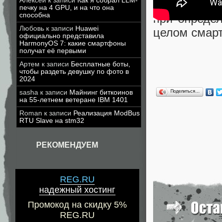
Алексей
к записи
Как я собрал LLM-
как аппарат
печку на 4 GPU, и на что она
способна
при определ
Любовь
к записи
Huawei
целом смарт
официально представила
HarmonyOS 7: какие смартфоны
получат её первыми
Артем
к записи
Бесплатные боты,
чтобы раздеть девушку по фото в
2024
sasha
к записи
Майнинг биткоинов
Поделиться…
на 55-летнем ветеране IBM 1401
Roman
к записи
Реализация ModBus
RTU Slave на stm32
РЕКОМЕНДУЕМ
REG.RU
надежный хостинг
Промокод на скидку 5%
REG.RU