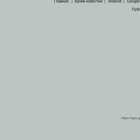
Главная
|
Архив новостей
|
Android
|
Google
Пуб
Все пра
Основными материалами сайта являются
архивные ко
https://ajax.