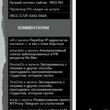
Лучший хостинг сайтов - REG.RU
Промокод 5% скидки на услуги
39CC-C72F-6342-560A
КОММЕНТАРИИ
v4f
к записи
Перебор IP-адресов на
хостинге — и как с этим бороться
amarakin
к записи
Альтернативный
список заблокированных в РФ
ресурсов Re:filter
ResizeOn
к записи
Эксперименты с
тиграми и другие способы
преподавать программирование
студентам, которым скучно
Text2Vid
к записи
Эксперименты с
тиграми и другие способы
преподавать программирование
студентам, которым скучно
Как можно 
всым
к записи
Развёртывание своего
MTProxy Telegram со статистикой
хорошо. Его