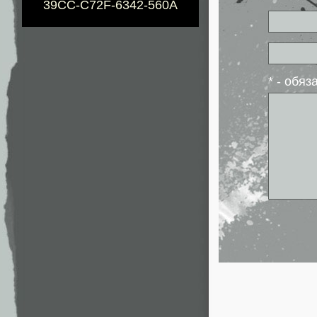
39CC-C72F-6342-560A
* - обя