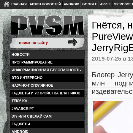
ГЛАВНАЯ
АРХИВ НОВОСТЕЙ
ANDROID
GOOGLE
APPLE
MICROSOF
Гнётся, 
PureView
JerryRigE
НОВОСТИ
2019-07-25
в 1
ПРОГРАММИРОВАНИЕ
ИНФОРМАЦИОННАЯ БЕЗОПАСНОСТЬ
Блогер Jerr
ЭТО ИНТЕРЕСНО
млн подпи
НАУЧНО-ПОПУЛЯРНОЕ
издеватель
ГАДЖЕТЫ И УСТРОЙСТВА ДЛЯ ГИКОВ
ТЕКУЧКА
JAVASCRIPT
DIY ИЛИ СДЕЛАЙ САМ
ГАДЖЕТЫ
ANDROID