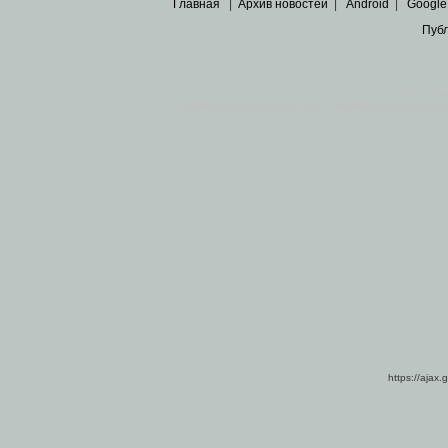
Главная
|
Архив новостей
|
Android
|
Google
Пуб
Все пра
Основными материалами сайта являются
архивные ко
https://ajax.