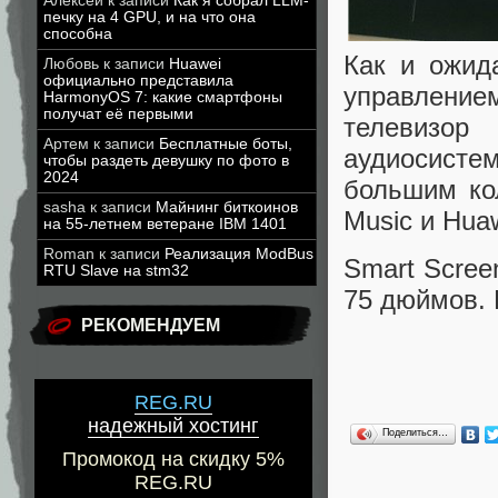
Алексей
к записи
Как я собрал LLM-
печку на 4 GPU, и на что она
способна
Как и ожид
Любовь
к записи
Huawei
официально представила
управление
HarmonyOS 7: какие смартфоны
получат её первыми
телевизо
Артем
к записи
Бесплатные боты,
аудиосисте
чтобы раздеть девушку по фото в
2024
большим ко
sasha
к записи
Майнинг биткоинов
Music и Huaw
на 55-летнем ветеране IBM 1401
Roman
к записи
Реализация ModBus
Smart Scree
RTU Slave на stm32
75 дюймов. 
РЕКОМЕНДУЕМ
REG.RU
надежный хостинг
Поделиться…
Промокод на скидку 5%
REG.RU