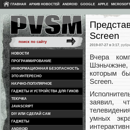
ГЛАВНАЯ
АРХИВ НОВОСТЕЙ
ANDROID
GOOGLE
APPLE
MICROSOF
Представ
Screen
2019-07-27
в 3:17
, рубр
НОВОСТИ
Вчера ком
ПРОГРАММИРОВАНИЕ
Шэньчжэне
ИНФОРМАЦИОННАЯ БЕЗОПАСНОСТЬ
которым бы
ЭТО ИНТЕРЕСНО
Screen.
НАУЧНО-ПОПУЛЯРНОЕ
ГАДЖЕТЫ И УСТРОЙСТВА ДЛЯ ГИКОВ
Исполнител
ТЕКУЧКА
заявил, ч
JAVASCRIPT
телевидени
DIY ИЛИ СДЕЛАЙ САМ
умных экра
ГАДЖЕТЫ
интерактив
ANDROID