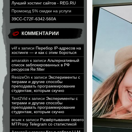
Лучший хостинг сайтов - REG.RU
Промокод 5% скидки на услуги
39CC-C72F-6342-560A
КОММЕНТАРИИ
v4f
к записи
Перебор IP-адресов на
хостинге — и как с этим бороться
amarakin
к записи
Альтернативный
список заблокированных в РФ
ресурсов Re:filter
ResizeOn
к записи
Эксперименты с
тиграми и другие способы
преподавать программирование
студентам, которым скучно
Text2Vid
к записи
Эксперименты с
тиграми и другие способы
преподавать программирование
студентам, которым скучно
всым
к записи
Развёртывание своего
MTProxy Telegram со статистикой