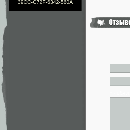
39CC-C72F-6342-560A
* - обя