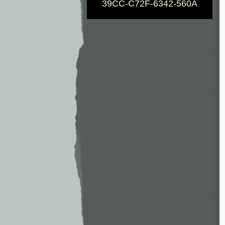
39CC-C72F-6342-560A