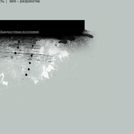
сть
|
Веб – разработка
общедоступных источников
.