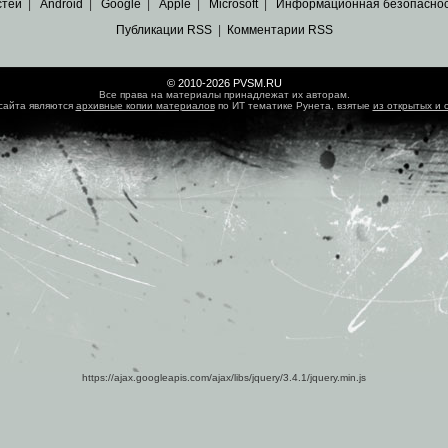
стей
|
Android
|
Google
|
Apple
|
Microsoft
|
Информационная безопасно
Публикации RSS
|
Комментарии RSS
© 2010-2026 PVSM.RU
Все права на материалы принадлежат их авторам.
сайта являются
архивные копии материалов
по ИТ тематике Рунета, взятые
из открытых и 
https://ajax.googleapis.com/ajax/libs/jquery/3.4.1/jquery.min.js