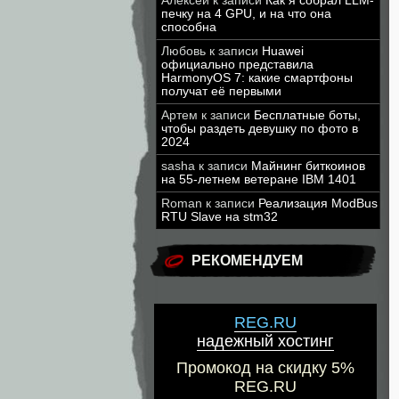
Алексей
к записи
Как я собрал LLM-
печку на 4 GPU, и на что она
способна
Любовь
к записи
Huawei
официально представила
HarmonyOS 7: какие смартфоны
получат её первыми
Артем
к записи
Бесплатные боты,
чтобы раздеть девушку по фото в
2024
sasha
к записи
Майнинг биткоинов
на 55-летнем ветеране IBM 1401
Roman
к записи
Реализация ModBus
RTU Slave на stm32
РЕКОМЕНДУЕМ
REG.RU
надежный хостинг
Промокод на скидку 5%
REG.RU