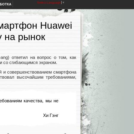
Select Language
▼
АБОТКА
смартфон Huawei
у на рынок
ang) ответил на вопрос о том, как
ии со сгибающимся экраном.
ей и совершенствованием смартфона
ствовал высочайшим требованиями,
ебованиям качества, мы не
Хи Гэнг