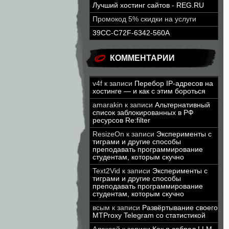
Лучший хостинг сайтов - REG.RU
Промокод 5% скидки на услуги
39CC-C72F-6342-560A
КОММЕНТАРИИ
v4f
к записи
Перебор IP-адресов на
хостинге — и как с этим бороться
amarakin
к записи
Альтернативный
список заблокированных в РФ
ресурсов Re:filter
ResizeOn
к записи
Эксперименты с
тиграми и другие способы
преподавать программирование
студентам, которым скучно
Text2Vid
к записи
Эксперименты с
тиграми и другие способы
преподавать программирование
студентам, которым скучно
всым
к записи
Развёртывание своего
MTProxy Telegram со статистикой