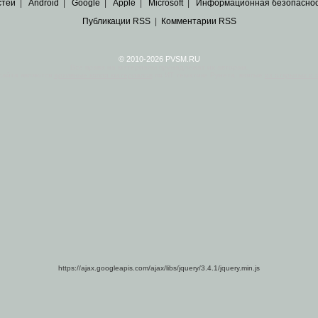
стей
|
Android
|
Google
|
Apple
|
Microsoft
|
Информационная безопасно
Публикации RSS
|
Комментарии RSS
© 2010-2026 PVSM.RU
Все права на материалы принадлежат их авторам.
сайта являются
архивные копии материалов
по ИТ тематике Рунета, взятые
из открытых и 
https://ajax.googleapis.com/ajax/libs/jquery/3.4.1/jquery.min.js