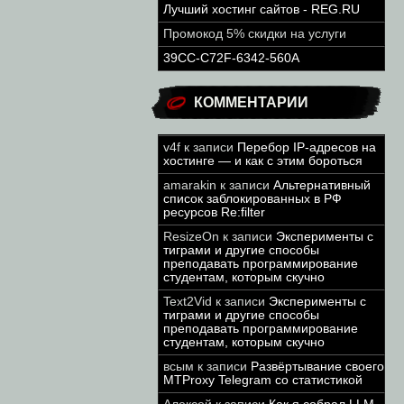
Лучший хостинг сайтов - REG.RU
Промокод 5% скидки на услуги
39CC-C72F-6342-560A
КОММЕНТАРИИ
v4f
к записи
Перебор IP-адресов на
хостинге — и как с этим бороться
amarakin
к записи
Альтернативный
список заблокированных в РФ
ресурсов Re:filter
ResizeOn
к записи
Эксперименты с
тиграми и другие способы
преподавать программирование
студентам, которым скучно
Text2Vid
к записи
Эксперименты с
тиграми и другие способы
преподавать программирование
студентам, которым скучно
всым
к записи
Развёртывание своего
MTProxy Telegram со статистикой