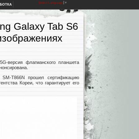
Select Language
▼
АБОТКА
g Galaxy Tab S6
изображениях
5G-версия флагманского планшета
анонсирована.
м SM-T866N прошел сертификацию
ентства Кореи, что гарантирует его