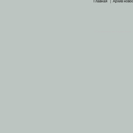
Главная
|
Архив ново
Основными материалами 