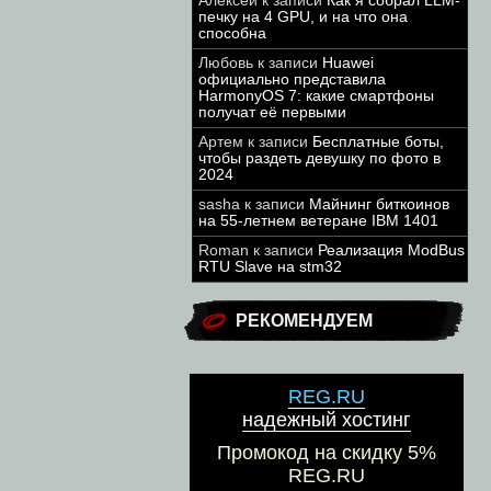
Алексей
к записи
Как я собрал LLM-
печку на 4 GPU, и на что она
способна
Любовь
к записи
Huawei
официально представила
HarmonyOS 7: какие смартфоны
получат её первыми
Артем
к записи
Бесплатные боты,
чтобы раздеть девушку по фото в
2024
sasha
к записи
Майнинг биткоинов
на 55-летнем ветеране IBM 1401
Roman
к записи
Реализация ModBus
RTU Slave на stm32
РЕКОМЕНДУЕМ
REG.RU
надежный хостинг
Промокод на скидку 5%
REG.RU