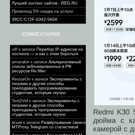
Лучший хостинг сайтов - REG.RU
Промокод 5% скидки на услуги
39CC-C72F-6342-560A
КОММЕНТАРИИ
v4f
к записи
Перебор IP-адресов на
хостинге — и как с этим бороться
amarakin
к записи
Альтернативный
список заблокированных в РФ
ресурсов Re:filter
ResizeOn
к записи
Эксперименты с
тиграми и другие способы
преподавать программирование
студентам, которым скучно
Text2Vid
к записи
Эксперименты с
тиграми и другие способы
преподавать программирование
Redmi K30 
студентам, которым скучно
дюйма с ка
всым
к записи
Развёртывание своего
камерой с д
MTProxy Telegram со статистикой