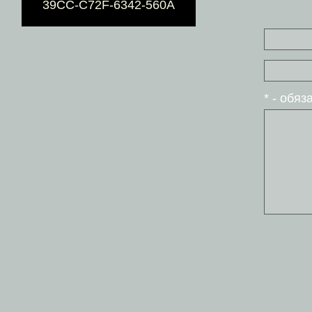
39CC-C72F-6342-560A
* - обя