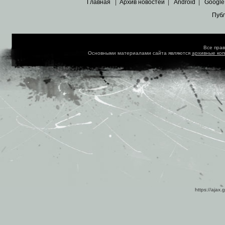
Главная
|
Архив новостей
|
Android
|
Google
Пуб
Все пра
Основными материалами сайта являются
архивные ко
https://ajax.