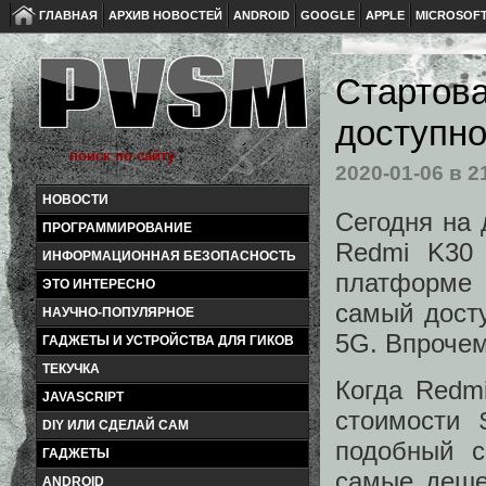
ГЛАВНАЯ
АРХИВ НОВОСТЕЙ
ANDROID
GOOGLE
APPLE
MICROSOF
Стартов
доступно
2020-01-06
в 2
НОВОСТИ
Сегодня на
ПРОГРАММИРОВАНИЕ
Redmi K30 
ИНФОРМАЦИОННАЯ БЕЗОПАСНОСТЬ
платформе 
ЭТО ИНТЕРЕСНО
самый дост
НАУЧНО-ПОПУЛЯРНОЕ
5G. Впрочем
ГАДЖЕТЫ И УСТРОЙСТВА ДЛЯ ГИКОВ
ТЕКУЧКА
Когда Redm
JAVASCRIPT
стоимости 
DIY ИЛИ СДЕЛАЙ САМ
подобный с
ГАДЖЕТЫ
самые деше
ANDROID