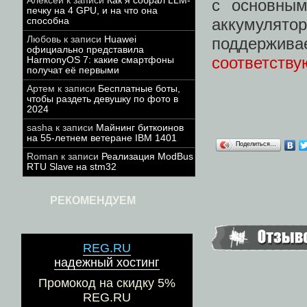
Алексей
к записи
Как я собрал LLM-
с основны
печку на 4 GPU, и на что она
аккумулятор
способна
поддержив
Любовь
к записи
Huawei
официально представила
соответству
HarmonyOS 7: какие смартфоны
получат её первыми
Артем
к записи
Бесплатные боты,
чтобы раздеть девушку по фото в
2024
sasha
к записи
Майнинг биткоинов
на 55-летнем ветеране IBM 1401
Поделиться…
Roman
к записи
Реализация ModBus
RTU Slave на stm32
РЕКОМЕНДУЕМ
REG.RU
надежный хостинг
Промокод на скидку 5%
REG.RU