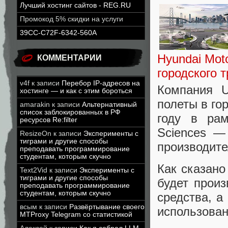
Лучший хостинг сайтов - REG.RU
Промокод 5% скидки на услуги
39CC-C72F-6342-560A
Hyundai Mot
КОММЕНТАРИИ
городского 
v4f
к записи
Перебор IP-адресов на
Компания U
хостинге — и как с этим бороться
полеты в го
amarakin
к записи
Альтернативный
список заблокированных в РФ
году в рам
ресурсов Re:filter
Sciences —
ResizeOn
к записи
Эксперименты с
тиграми и другие способы
производите
преподавать программирование
студентам, которым скучно
Как сказано
Text2Vid
к записи
Эксперименты с
тиграми и другие способы
будет прои
преподавать программирование
студентам, которым скучно
средства, а
всым
к записи
Развёртывание своего
использован
MTProxy Telegram со статистикой