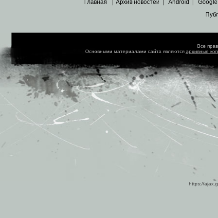
Главная
|
Архив новостей
|
Android
|
Google
Пуб
Все пра
Основными материалами сайта являются
архивные ко
https://ajax.