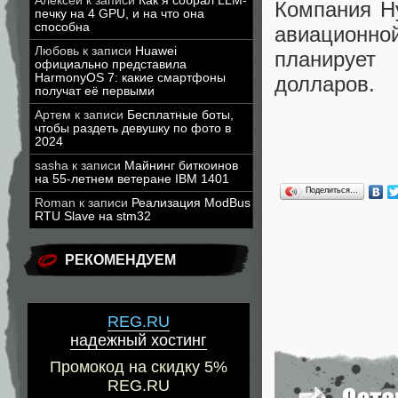
Алексей
к записи
Как я собрал LLM-
Компания Hy
печку на 4 GPU, и на что она
способна
авиационно
Любовь
к записи
Huawei
планирует
официально представила
HarmonyOS 7: какие смартфоны
долларов.
получат её первыми
Артем
к записи
Бесплатные боты,
чтобы раздеть девушку по фото в
2024
sasha
к записи
Майнинг биткоинов
на 55-летнем ветеране IBM 1401
Поделиться…
Roman
к записи
Реализация ModBus
RTU Slave на stm32
РЕКОМЕНДУЕМ
REG.RU
надежный хостинг
Промокод на скидку 5%
REG.RU