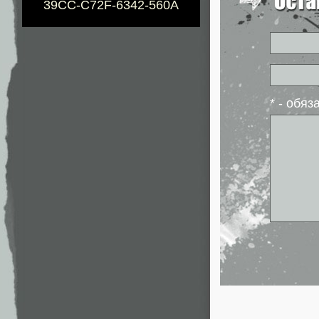
39CC-C72F-6342-560A
* - обя