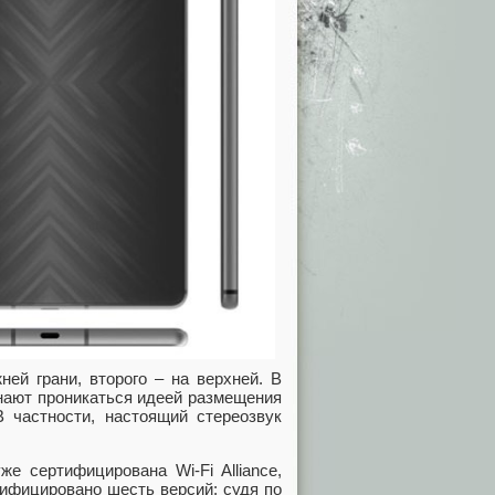
ней грани, второго – на верхней. В
нают проникаться идеей размещения
 частности, настоящий стереозвук
е сертифицирована Wi-Fi Alliance,
тифицировано шесть версий: судя по