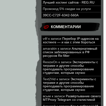
Лучший хостинг сайтов - REG.RU
Промокод 5% скидки на услуги
39CC-C72F-6342-560A
КОММЕНТАРИИ
v4f
к записи
Перебор IP-адресов на
хостинге — и как с этим бороться
amarakin
к записи
Альтернативный
список заблокированных в РФ
ресурсов Re:filter
ResizeOn
к записи
Эксперименты с
тиграми и другие способы
преподавать программирование
студентам, которым скучно
Text2Vid
к записи
Эксперименты с
тиграми и другие способы
преподавать программирование
студентам, которым скучно
всым
к записи
Развёртывание своего
MTProxy Telegram со статистикой