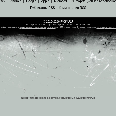
стей
|
Android
|
Google
|
Apple
|
Microsoft
|
Информационная безопасно
Публикации RSS
|
Комментарии RSS
© 2010-2026 PVSM.RU
Все права на материалы принадлежат их авторам.
сайта являются
архивные копии материалов
по ИТ тематике Рунета, взятые
из открытых и 
https://ajax.googleapis.com/ajax/libs/jquery/3.4.1/jquery.min.js