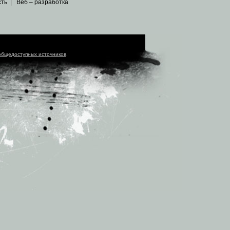
сть
|
Веб – разработка
общедоступных источников
.