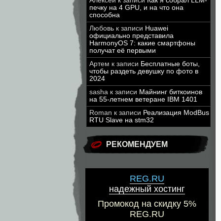
Алексей
к записи
Как я собрал LLM-
печку на 4 GPU, и на что она
способна
Любовь
к записи
Huawei
официально представила
HarmonyOS 7: какие смартфоны
получат её первыми
Артем
к записи
Бесплатные боты,
чтобы раздеть девушку по фото в
2024
sasha
к записи
Майнинг биткоинов
на 55-летнем ветеране IBM 1401
Roman
к записи
Реализация ModBus
RTU Slave на stm32
РЕКОМЕНДУЕМ
REG.RU
надежный хостинг
Промокод на скидку 5%
REG.RU