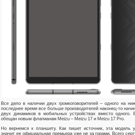
Все дело в наличии двух громкоговорителей – одного на ниж
последнее время все больше производителей наконец-то начи
двух динамиков в мобильных устройствах вместо одного. В
обещан новым флагманам Meizu – Meizu 17 и Meizu 17 Pro.
Но вернемся к планшету. Как пишет источник, эта модель уж
значит ее официальная премьера уже не за горами. Всего сер