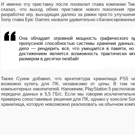
И именно эту приставку после похвалил глава компании Ти
сказал, что выход обеих приставок нового поколения пр
разработке игр, выходящих далеко за рамки просто улучшени
Sony глава Epic Games назвали удивительно сбалансированны
Она обладает огромной мощность графического я
пропускной способностью системы хранения данных.
дело — рендерить всё, что умещается в памяти, н
достижением является возможность практически мг
размером в десятки гигабайт
Также Суини добавил, что архитектура хранилища PS5 на
возможно купить для ПК, независимо от цены. В том чи
компьютерных накопителей. Напомним, PlayStation 5 располага
передачи данных в 5,5 ГБ/с. Если мы говорим исключительно
примерно сопоставимые решения для ПК, однако у консоли So
хранилища, которую невозможно реализовать на обычном ком