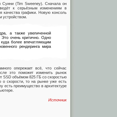
м Суини (Tim Sweeney). Сначала он
иведёт к серьёзным изменениям в
я качества графики. Новую консоль
м устройством.
дра, а также увеличенной
 Это очень критично. Одно
о куда более впечатляющим
новенного рендеринга мира
много опережает всё, что сейчас
сле это поможет изменить рынок
ет SSD объёмом 825 ГБ со скоростью
 о скорости, то на рынке уже есть
ny есть преимущество в архитектуре
пьютере.
Источник