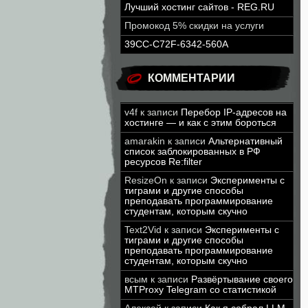
Лучший хостинг сайтов - REG.RU
Промокод 5% скидки на услуги
39CC-C72F-6342-560A
КОММЕНТАРИИ
v4f
к записи
Перебор IP-адресов на
хостинге — и как с этим бороться
amarakin
к записи
Альтернативный
список заблокированных в РФ
ресурсов Re:filter
ResizeOn
к записи
Эксперименты с
тиграми и другие способы
преподавать программирование
студентам, которым скучно
Text2Vid
к записи
Эксперименты с
тиграми и другие способы
преподавать программирование
студентам, которым скучно
всым
к записи
Развёртывание своего
MTProxy Telegram со статистикой