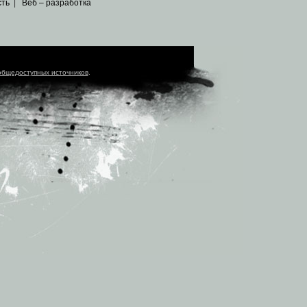
сть
|
Веб – разработка
общедоступных источников
.