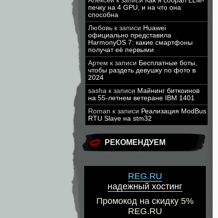
Алексей
к записи
Как я собрал LLM-
печку на 4 GPU, и на что она
способна
Любовь
к записи
Huawei
официально представила
HarmonyOS 7: какие смартфоны
получат её первыми
Артем
к записи
Бесплатные боты,
чтобы раздеть девушку по фото в
2024
sasha
к записи
Майнинг биткоинов
на 55-летнем ветеране IBM 1401
Roman
к записи
Реализация ModBus
RTU Slave на stm32
РЕКОМЕНДУЕМ
REG.RU
надежный хостинг
Промокод на скидку 5%
REG.RU