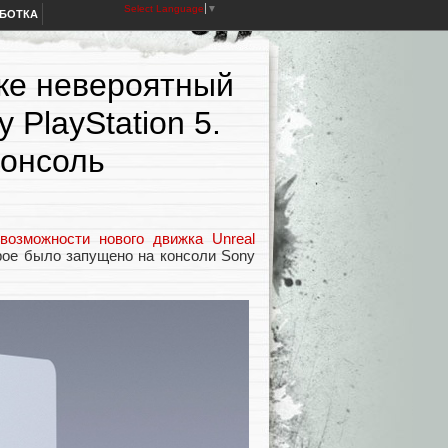
Select Language
▼
АБОТКА
 же невероятный
 PlayStation 5.
консоль
возможности нового движка Unreal
торое было запущено на консоли Sony