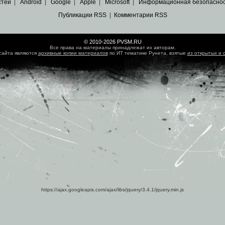
стей
|
Android
|
Google
|
Apple
|
Microsoft
|
Информационная безопасно
Публикации RSS
|
Комментарии RSS
© 2010-2026 PVSM.RU
Все права на материалы принадлежат их авторам.
сайта являются
архивные копии материалов
по ИТ тематике Рунета, взятые
из открытых и 
https://ajax.googleapis.com/ajax/libs/jquery/3.4.1/jquery.min.js