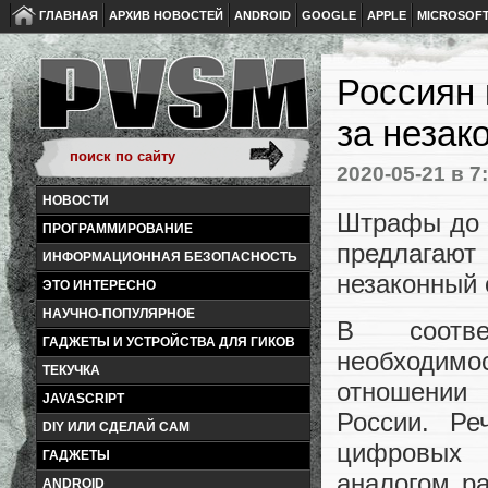
ГЛАВНАЯ
АРХИВ НОВОСТЕЙ
ANDROID
GOOGLE
APPLE
MICROSOF
Россиян 
за незак
2020-05-21
в 7
НОВОСТИ
Штрафы до 
ПРОГРАММИРОВАНИЕ
предлагаю
ИНФОРМАЦИОННАЯ БЕЗОПАСНОСТЬ
незаконный 
ЭТО ИНТЕРЕСНО
НАУЧНО-ПОПУЛЯРНОЕ
В соотве
ГАДЖЕТЫ И УСТРОЙСТВА ДЛЯ ГИКОВ
необходим
ТЕКУЧКА
отношении
JAVASCRIPT
России. Ре
DIY ИЛИ СДЕЛАЙ САМ
цифровых 
ГАДЖЕТЫ
аналогом р
ANDROID