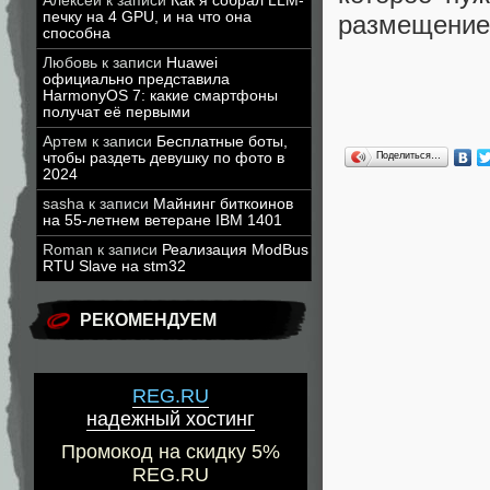
Алексей
к записи
Как я собрал LLM-
печку на 4 GPU, и на что она
размещение 
способна
Любовь
к записи
Huawei
официально представила
HarmonyOS 7: какие смартфоны
получат её первыми
Артем
к записи
Бесплатные боты,
Поделиться…
чтобы раздеть девушку по фото в
2024
sasha
к записи
Майнинг биткоинов
на 55-летнем ветеране IBM 1401
Roman
к записи
Реализация ModBus
RTU Slave на stm32
РЕКОМЕНДУЕМ
REG.RU
надежный хостинг
Промокод на скидку 5%
REG.RU