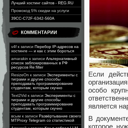
Лучший хостинг сайтов - REG.RU
Промокод 5% скидки на услуги
39CC-C72F-6342-560A
КОММЕНТАРИИ
v4f
к записи
Перебор IP-адресов на
хостинге — и как с этим бороться
amarakin
к записи
Альтернативный
список заблокированных в РФ
ресурсов Re:filter
Если дейст
ResizeOn
к записи
Эксперименты с
тиграми и другие способы
организаци
преподавать программирование
студентам, которым скучно
особо круп
Text2Vid
к записи
Эксперименты с
ответственн
тиграми и другие способы
преподавать программирование
является на
студентам, которым скучно
всым
к записи
Развёртывание своего
В документ
MTProxy Telegram со статистикой
которое нуж