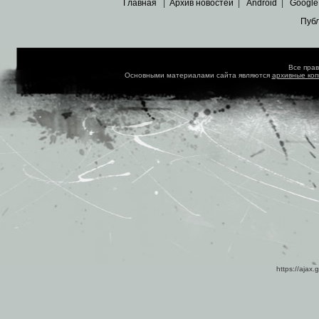
Главная
|
Архив новостей
|
Android
|
Google
Пуб
Все пра
Основными материалами сайта являются
архивные ко
https://ajax.