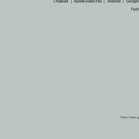
Главная
|
Архив новостей
|
Android
|
Google
Пуб
Все пра
Основными материалами сайта являются
архивные ко
https://ajax.