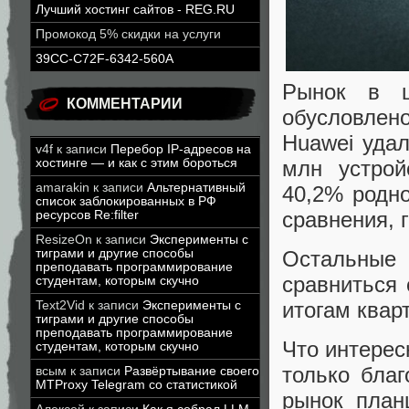
Лучший хостинг сайтов - REG.RU
Промокод 5% скидки на услуги
39CC-C72F-6342-560A
Рынок в ц
КОММЕНТАРИИ
обусловлен
Huawei удал
v4f
к записи
Перебор IP-адресов на
млн устрой
хостинге — и как с этим бороться
amarakin
к записи
Альтернативный
40,2% родно
список заблокированных в РФ
сравнения, 
ресурсов Re:filter
ResizeOn
к записи
Эксперименты с
тиграми и другие способы
Остальные 
преподавать программирование
сравниться 
студентам, которым скучно
итогам квар
Text2Vid
к записи
Эксперименты с
тиграми и другие способы
преподавать программирование
Что интерес
студентам, которым скучно
только благ
всым
к записи
Развёртывание своего
MTProxy Telegram со статистикой
рынок план