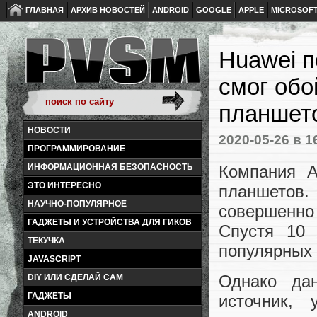
ГЛАВНАЯ
АРХИВ НОВОСТЕЙ
ANDROID
GOOGLE
APPLE
MICROSOF
Huawei п
смог обо
планшет
НОВОСТИ
2020-05-26
в 1
ПРОГРАММИРОВАНИЕ
Компания A
ИНФОРМАЦИОННАЯ БЕЗОПАСНОСТЬ
ЭТО ИНТЕРЕСНО
планшетов.
НАУЧНО-ПОПУЛЯРНОЕ
совершенн
ГАДЖЕТЫ И УСТРОЙСТВА ДЛЯ ГИКОВ
Спустя 10
ТЕКУЧКА
популярных 
JAVASCRIPT
Однако да
DIY ИЛИ СДЕЛАЙ САМ
ГАДЖЕТЫ
источник,
ANDROID