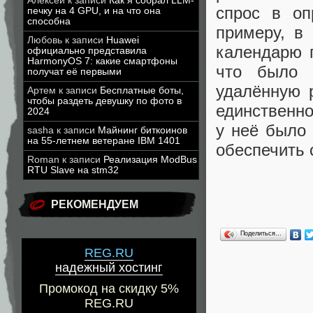
Алексей
к записи
Как я собрал LLM-
спрос в оп
печку на 4 GPU, и на что она
способна
примеру, в
Любовь
к записи
Huawei
календарю 
официально представила
HarmonyOS 7: какие смартфоны
что было 
получат её первыми
удалённую 
Артем
к записи
Бесплатные боты,
чтобы раздеть девушку по фото в
единственно
2024
у неё было
sasha
к записи
Майнинг биткоинов
на 55-летнем ветеране IBM 1401
обеспечить 
Roman
к записи
Реализация ModBus
RTU Slave на stm32
РЕКОМЕНДУЕМ
Поделиться…
REG.RU
надежный хостинг
Промокод на скидку 5%
REG.RU