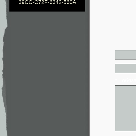
39CC-C72F-6342-560A
* - обя