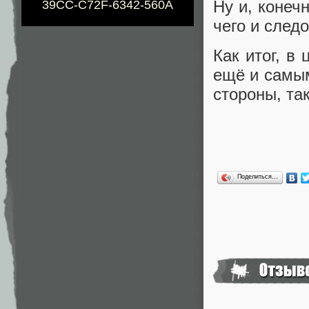
Ну и, конеч
39CC-C72F-6342-560A
чего и след
Как итог, в
ещё и самым
стороны, так
Поделиться…