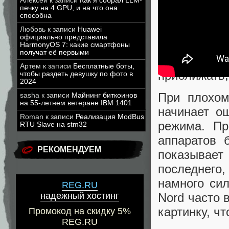
Алексей
к записи
Как я собрал LLM-
печку на 4 GPU, и на что она
способна
Фотовозмож
Любовь
к записи
Huawei
официально представила
причём нед
HarmonyOS 7: какие смартфоны
получат её первыми
даже при о
Артем
к записи
Бесплатные боты,
приближать,
чтобы раздеть девушку по фото в
2024
При плохом
sasha
к записи
Майнинг биткоинов
на 55-летнем ветеране IBM 1401
начинает ощ
Roman
к записи
Реализация ModBus
режима. Пр
RTU Slave на stm32
аппаратов 
РЕКОМЕНДУЕМ
показывае
последнего
намного сил
REG.RU
Nord часто 
надежный хостинг
картинку, чт
Промокод на скидку 5%
REG.RU