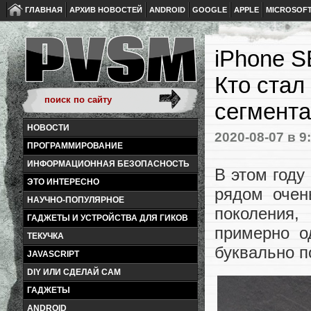
ГЛАВНАЯ
АРХИВ НОВОСТЕЙ
ANDROID
GOOGLE
APPLE
MICROSOF
iPhone S
Кто ста
сегмент
НОВОСТИ
2020-08-07
в 9
ПРОГРАММИРОВАНИЕ
ИНФОРМАЦИОННАЯ БЕЗОПАСНОСТЬ
В этом год
ЭТО ИНТЕРЕСНО
рядом очен
НАУЧНО-ПОПУЛЯРНОЕ
поколения,
ГАДЖЕТЫ И УСТРОЙСТВА ДЛЯ ГИКОВ
примерно о
ТЕКУЧКА
буквально п
JAVASCRIPT
DIY ИЛИ СДЕЛАЙ САМ
ГАДЖЕТЫ
ANDROID