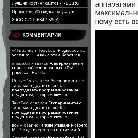
аппаратами
Лучший хостинг сайтов - REG.RU
максимальны
Промокод 5% скидки на услуги
нему есть в
39CC-C72F-6342-560A
КОММЕНТАРИИ
v4f
к записи
Перебор IP-адресов на
хостинге — и как с этим бороться
amarakin
к записи
Альтернативный
список заблокированных в РФ
ресурсов Re:filter
ResizeOn
к записи
Эксперименты с
тиграми и другие способы
преподавать программирование
студентам, которым скучно
Text2Vid
к записи
Эксперименты с
тиграми и другие способы
преподавать программирование
студентам, которым скучно
всым
к записи
Развёртывание своего
MTProxy Telegram со статистикой