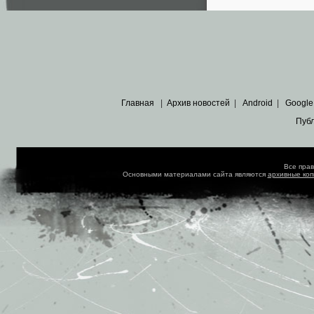
Главная
|
Архив новостей
|
Android
|
Google
Пуб
Все пра
Основными материалами сайта являются
архивные ко