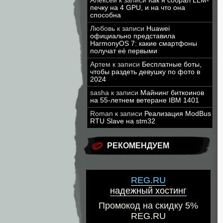
Алексей
к записи
Как я собрал LLM-
печку на 4 GPU, и на что она
способна
Любовь
к записи
Huawei
официально представила
HarmonyOS 7: какие смартфоны
получат её первыми
Артем
к записи
Бесплатные боты,
чтобы раздеть девушку по фото в
2024
sasha
к записи
Майнинг биткоинов
на 55-летнем ветеране IBM 1401
Roman
к записи
Реализация ModBus
RTU Slave на stm32
РЕКОМЕНДУЕМ
REG.RU
надежный хостинг
Промокод на скидку 5%
REG.RU