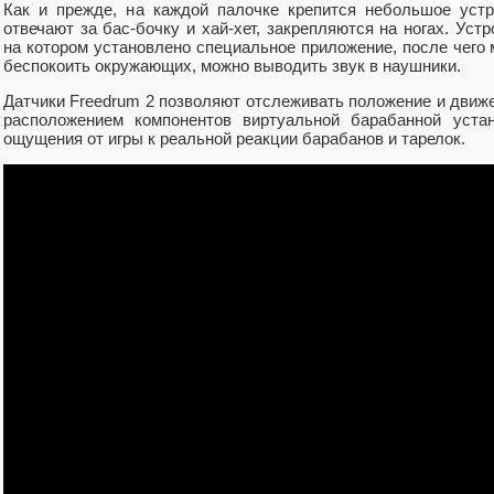
Как и прежде, на каждой палочке крепится небольшое устр
отвечают за бас-бочку и хай-хет, закрепляются на ногах. Уст
на котором установлено специальное приложение, после чего м
беспокоить окружающих, можно выводить звук в наушники.
Датчики Freedrum 2 позволяют отслеживать положение и движе
расположением компонентов виртуальной барабанной устан
ощущения от игры к реальной реакции барабанов и тарелок.