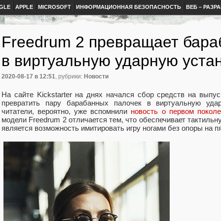
GLE
APPLE
MICROSOFT
ИНФОРМАЦИОННАЯ БЕЗОПАСНОСТЬ
ВЕБ – РАЗР
Freedrum 2 превращает бара
в виртуальную ударную уста
2020-08-17
в 12:51
, рубрики:
Новости
На сайте Kickstarter на днях начался сбор средств на выпу
превратить пару барабанных палочек в виртуальную уда
читатели, вероятно, уже вспомнили
новость о первом поколе
модели Freedrum 2 отличается тем, что обеспечивает тактильн
является возможность имитировать игру ногами без опоры на пя