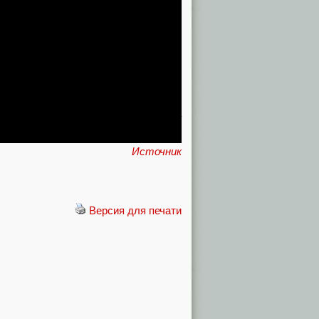
четырех датчиков и трехмесячной
мент подготовки новости собранная
проекта ставили цель собрать 50 000
одолжится еще 25 дней, а отгрузка
Источник
Версия для печати