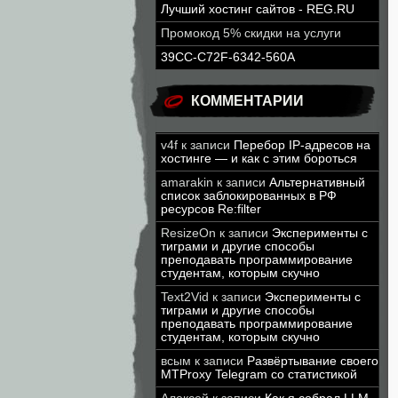
Лучший хостинг сайтов - REG.RU
Промокод 5% скидки на услуги
39CC-C72F-6342-560A
КОММЕНТАРИИ
v4f
к записи
Перебор IP-адресов на
хостинге — и как с этим бороться
amarakin
к записи
Альтернативный
список заблокированных в РФ
ресурсов Re:filter
ResizeOn
к записи
Эксперименты с
тиграми и другие способы
преподавать программирование
студентам, которым скучно
Text2Vid
к записи
Эксперименты с
тиграми и другие способы
преподавать программирование
студентам, которым скучно
всым
к записи
Развёртывание своего
MTProxy Telegram со статистикой