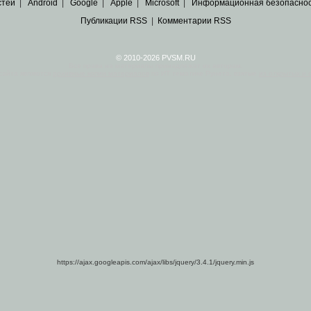
стей
|
Android
|
Google
|
Apple
|
Microsoft
|
Информационная безопасно
Публикации RSS
|
Комментарии RSS
© 2010-2026 PVSM.RU
Все права на материалы принадлежат их авторам.
сайта являются
архивные копии материалов
по ИТ тематике Рунета, взятые
из открытых и 
https://ajax.googleapis.com/ajax/libs/jquery/3.4.1/jquery.min.js