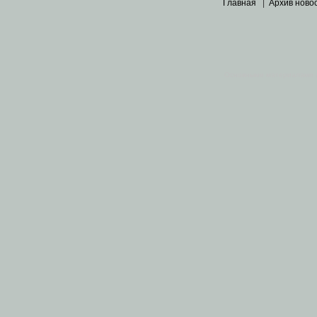
Главная
|
Архив ново
Основными материалами 