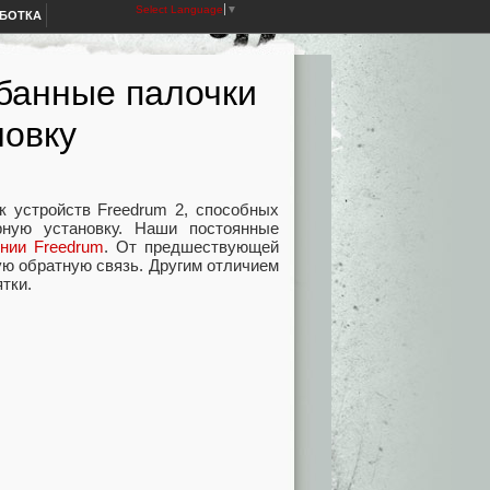
Select Language
▼
АБОТКА
банные палочки
новку
ск устройств Freedrum 2, способных
рную установку. Наши постоянные
нии Freedrum
. От предшествующей
ую обратную связь. Другим отличием
тки.