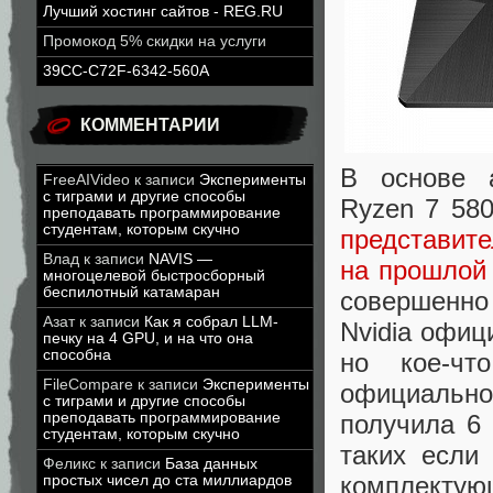
Лучший хостинг сайтов - REG.RU
Промокод 5% скидки на услуги
39CC-C72F-6342-560A
КОММЕНТАРИИ
В основе 
FreeAIVideo
к записи
Эксперименты
с тиграми и другие способы
Ryzen 7 58
преподавать программирование
студентам, которым скучно
представит
Влад
к записи
NAVIS —
на прошлой
многоцелевой быстросборный
беспилотный катамаран
совершенно
Азат
к записи
Как я собрал LLM-
Nvidia офиц
печку на 4 GPU, и на что она
способна
но кое-чт
FileCompare
к записи
Эксперименты
официальн
с тиграми и другие способы
получила 6
преподавать программирование
студентам, которым скучно
таких если
Феликс
к записи
База данных
комплекту
простых чисел до ста миллиардов