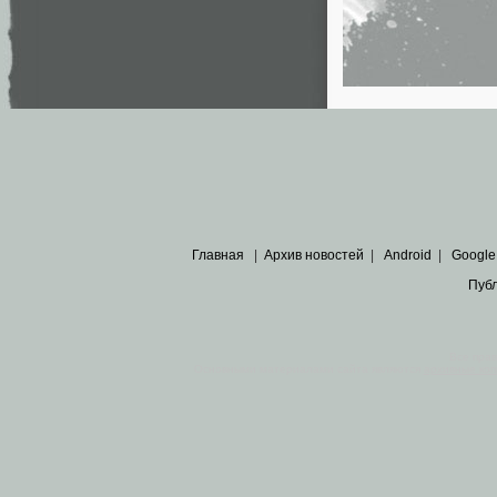
Главная
|
Архив новостей
|
Android
|
Google
Пуб
Все пра
Основными материалами сайта являются
архивные ко