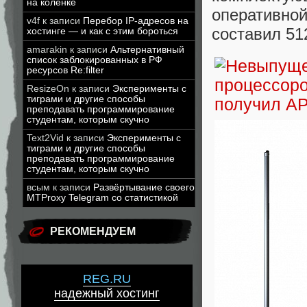
на коленке
оперативн
v4f
к записи
Перебор IP-адресов на
составил 51
хостинге — и как с этим бороться
amarakin
к записи
Альтернативный
список заблокированных в РФ
ресурсов Re:filter
ResizeOn
к записи
Эксперименты с
тиграми и другие способы
преподавать программирование
студентам, которым скучно
Text2Vid
к записи
Эксперименты с
тиграми и другие способы
преподавать программирование
студентам, которым скучно
всым
к записи
Развёртывание своего
MTProxy Telegram со статистикой
РЕКОМЕНДУЕМ
REG.RU
надежный хостинг