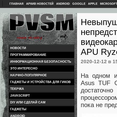
ГЛАВНАЯ
АРХИВ НОВОСТЕЙ
ANDROID
GOOGLE
APPLE
MICROSOF
Невыпущ
непредс
видеокар
НОВОСТИ
APU Ryze
ПРОГРАММИРОВАНИЕ
2020-12-12
в 1
ИНФОРМАЦИОННАЯ БЕЗОПАСНОСТЬ
ЭТО ИНТЕРЕСНО
На одном и
НАУЧНО-ПОПУЛЯРНОЕ
Asus TUF G
ГАДЖЕТЫ И УСТРОЙСТВА ДЛЯ ГИКОВ
достаточно
ТЕКУЧКА
JAVASCRIPT
процессоро
DIY ИЛИ СДЕЛАЙ САМ
пока не пре
ГАДЖЕТЫ
ANDROID