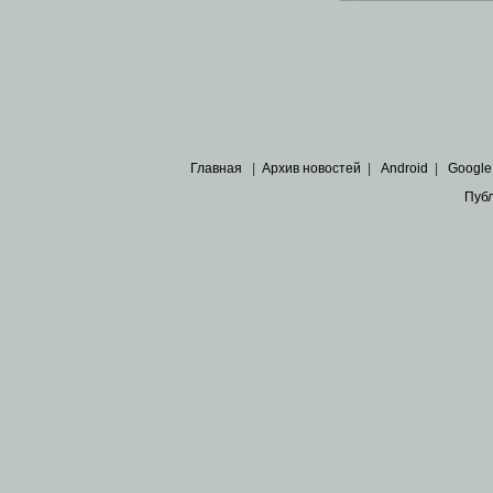
Главная
|
Архив новостей
|
Android
|
Google
Пуб
Все пра
Основными материалами сайта являются
архивные ко