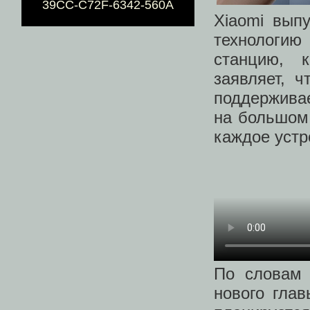
39CC-C72F-6342-560A
Xiaomi вып
технологию
станцию, 
заявляет, 
поддержива
на большом
каждое устр
По словам 
нового гла