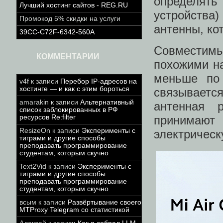
определять
Лучший хостинг сайтов - REG.RU
устройства)
Промокод 5% скидки на услуги
антенны, ко
39CC-C72F-6342-560A
Совместимы
КОММЕНТАРИИ
похожими на
меньше по
v4f
к записи
Перебор IP-адресов на
хостинге — и как с этим бороться
связывается
amarakin
к записи
Альтернативный
антенная 
список заблокированных в РФ
ресурсов Re:filter
принимают
ResizeOn
к записи
Эксперименты с
электрическ
тиграми и другие способы
преподавать программирование
студентам, которым скучно
Text2Vid
к записи
Эксперименты с
тиграми и другие способы
преподавать программирование
студентам, которым скучно
всым
к записи
Развёртывание своего
MTProxy Telegram со статистикой