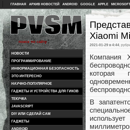
ГЛАВНАЯ
АРХИВ НОВОСТЕЙ
ANDROID
GOOGLE
APPLE
MICROSOF
Представ
Xiaomi Mi
2021-01-29
в 4:44
, рубр
НОВОСТИ
Компания X
ПРОГРАММИРОВАНИЕ
беспроводно
ИНФОРМАЦИОННАЯ БЕЗОПАСНОСТЬ
которая п
ЭТО ИНТЕРЕСНО
одновременн
НАУЧНО-ПОПУЛЯРНОЕ
беспроводно
ГАДЖЕТЫ И УСТРОЙСТВА ДЛЯ ГИКОВ
ТЕКУЧКА
В запатент
JAVASCRIPT
специально
DIY ИЛИ СДЕЛАЙ САМ
использует
ГАДЖЕТЫ
миллиметро
ANDROID