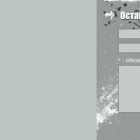
* - обя