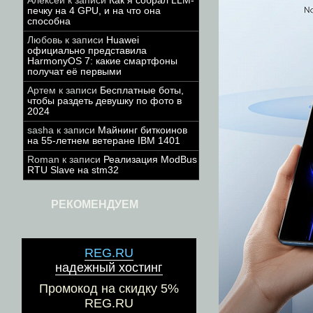
Алексей
к записи
Как я собрал LLM-
печку на 4 GPU, и на что она
способна
Любовь
к записи
Huawei
официально представила
HarmonyOS 7: какие смартфоны
получат её первыми
Артем
к записи
Бесплатные боты,
чтобы раздеть девушку по фото в
2024
sasha
к записи
Майнинг биткоинов
на 55-летнем ветеране IBM 1401
Roman
к записи
Реализация ModBus
RTU Slave на stm32
РЕКОМЕНДУЕМ
REG.RU
надежный хостинг
Промокод на скидку 5%
REG.RU