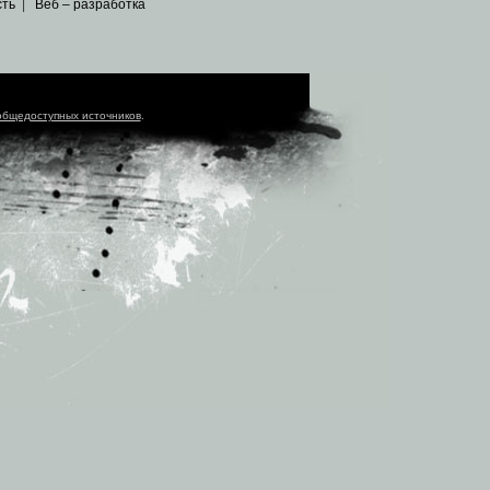
сть
|
Веб – разработка
общедоступных источников
.