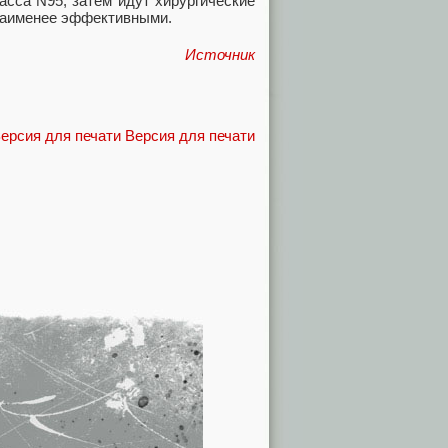
сса N95, затем идут хирургические
я наименее эффективными.
Источник
Версия для печати