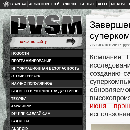
ГЛАВНАЯ
АРХИВ НОВОСТЕЙ
ANDROID
GOOGLE
APPLE
MICROSOF
Завершен
суперком
2021-03-10
в 20:17
, руб
НОВОСТИ
Компания F
ПРОГРАММИРОВАНИЕ
исследова
ИНФОРМАЦИОННАЯ БЕЗОПАСНОСТЬ
созданию с
ЭТО ИНТЕРЕСНО
суперкомп
НАУЧНО-ПОПУЛЯРНОЕ
обновляе
ГАДЖЕТЫ И УСТРОЙСТВА ДЛЯ ГИКОВ
высокопрои
ТЕКУЧКА
июня прош
JAVASCRIPT
использован
DIY ИЛИ СДЕЛАЙ САМ
ГАДЖЕТЫ
ANDROID