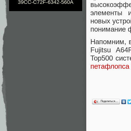
39CC-C72F-6342-560A
высокоэфф
элементы и
новых устро
понимание 
Напомним, 
Fujitsu A6
Top500 сист
петафлопса
Поделиться…