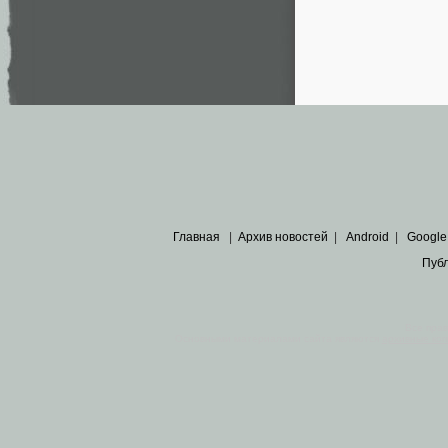
Главная
|
Архив новостей
|
Android
|
Google
Пуб
Все пра
Основными материалами сайта являются
архивные ко