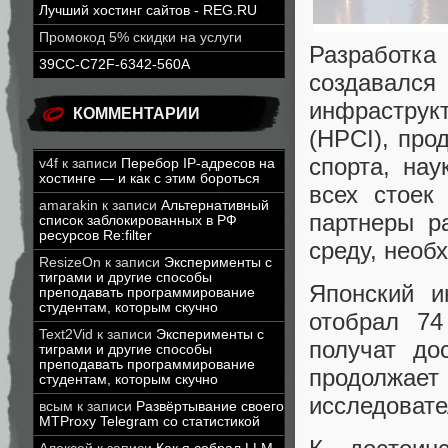
Лучший хостинг сайтов - REG.RU
Промокод 5% скидки на услуги
Разработка
39CC-C72F-6342-560A
создавалс
инфрастру
КОММЕНТАРИИ
(HPCI), про
спорта, на
v4f
к записи
Перебор IP-адресов на
хостинге — и как с этим бороться
всех стоек
amarakin
к записи
Альтернативный
партнеры р
список заблокированных в РФ
ресурсов Re:filter
среду, необ
ResizeOn
к записи
Эксперименты с
тиграми и другие способы
Японский и
преподавать программирование
студентам, которым скучно
отобрал 74
Text2Vid
к записи
Эксперименты с
получат до
тиграми и другие способы
преподавать программирование
продолжае
студентам, которым скучно
исследовате
всым
к записи
Развёртывание своего
MTProxy Telegram со статистикой