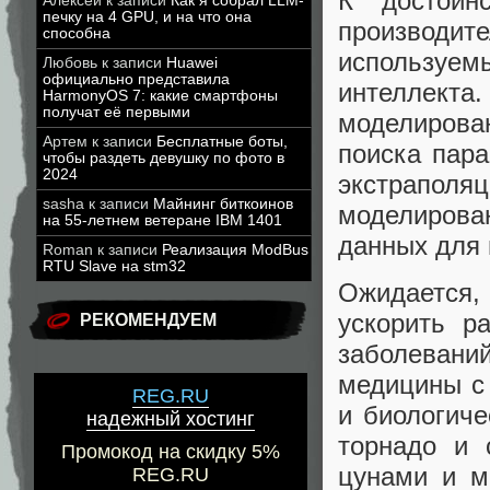
К достоин
Алексей
к записи
Как я собрал LLM-
печку на 4 GPU, и на что она
производит
способна
используемы
Любовь
к записи
Huawei
официально представила
интеллекта
HarmonyOS 7: какие смартфоны
получат её первыми
моделирова
Артем
к записи
Бесплатные боты,
поиска пар
чтобы раздеть девушку по фото в
2024
экстраполя
sasha
к записи
Майнинг биткоинов
моделирова
на 55-летнем ветеране IBM 1401
данных для 
Roman
к записи
Реализация ModBus
RTU Slave на stm32
Ожидается,
ускорить р
РЕКОМЕНДУЕМ
заболевани
медицины с
REG.RU
и биологиче
надежный хостинг
торнадо и 
Промокод на скидку 5%
цунами и м
REG.RU