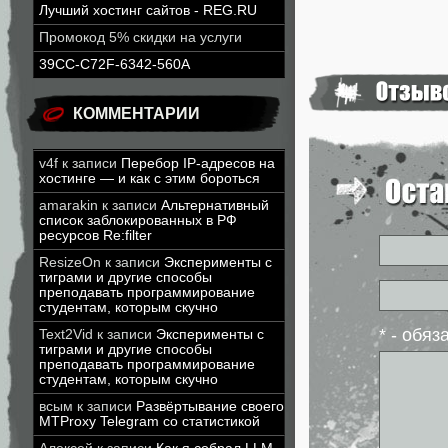
Лучший хостинг сайтов - REG.RU
Промокод 5% скидки на услуги
39CC-C72F-6342-560A
КОММЕНТАРИИ
v4f
к записи
Перебор IP-адресов на
хостинге — и как с этим бороться
amarakin
к записи
Альтернативный
список заблокированных в РФ
ресурсов Re:filter
ResizeOn
к записи
Эксперименты с
тиграми и другие способы
преподавать программирование
студентам, которым скучно
* - обя
Text2Vid
к записи
Эксперименты с
тиграми и другие способы
преподавать программирование
студентам, которым скучно
всым
к записи
Развёртывание своего
MTProxy Telegram со статистикой