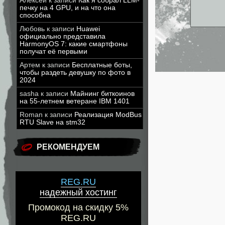
Алексей
к записи
Как я собрал LLM-
печку на 4 GPU, и на что она
способна
Любовь
к записи
Huawei
официально представила
HarmonyOS 7: какие смартфоны
получат её первыми
Артем
к записи
Бесплатные боты,
чтобы раздеть девушку по фото в
2024
sasha
к записи
Майнинг биткоинов
на 55-летнем ветеране IBM 1401
Roman
к записи
Реализация ModBus
RTU Slave на stm32
РЕКОМЕНДУЕМ
REG.RU
надежный хостинг
Промокод на скидку 5%
REG.RU