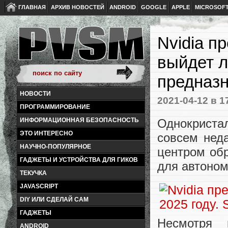
ГЛАВНАЯ
АРХИВ НОВОСТЕЙ
ANDROID
GOOGLE
APPLE
MICROSOF
Nvidia п
выйдет л
предназ
НОВОСТИ
2021-04-12
в 1
ПРОГРАММИРОВАНИЕ
Однокристал
ИНФОРМАЦИОННАЯ БЕЗОПАСНОСТЬ
ЭТО ИНТЕРЕСНО
совсем нед
НАУЧНО-ПОПУЛЯРНОЕ
центром об
ГАДЖЕТЫ И УСТРОЙСТВА ДЛЯ ГИКОВ
для автоно
ТЕКУЧКА
JAVASCRIPT
DIY ИЛИ СДЕЛАЙ САМ
ГАДЖЕТЫ
Несмотря 
ANDROID