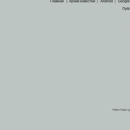
Главная
|
Архив новостей
|
Android
|
Google
Пуб
Все пра
Основными материалами сайта являются
архивные ко
https://ajax.