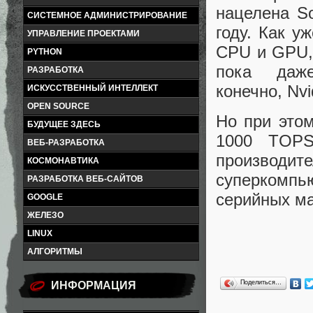
нацелена S
СИСТЕМНОЕ АДМИНИСТРИРОВАНИЕ
году. Как у
УПРАВЛЕНИЕ ПРОЕКТАМИ
CPU и GPU,
PYTHON
пока даж
РАЗРАБОТКА
конечно, Nvi
ИСКУССТВЕННЫЙ ИНТЕЛЛЕКТ
OPEN SOURCE
Но при это
БУДУЩЕЕ ЗДЕСЬ
1000 TOPS
ВЕБ-РАЗРАБОТКА
производ
КОСМОНАВТИКА
суперкомпь
РАЗРАБОТКА ВЕБ-САЙТОВ
серийных м
GOOGLE
ЖЕЛЕЗО
LINUX
АЛГОРИТМЫ
Поделиться…
ИНФОРМАЦИЯ