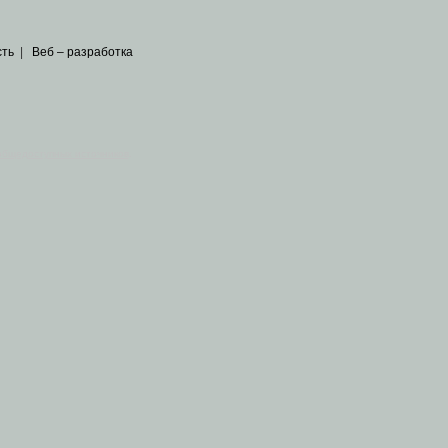
сть
|
Веб – разработка
общедоступных источников
.