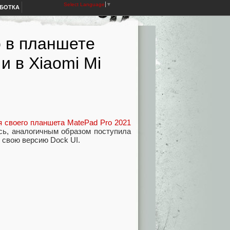
Select Language
▼
АБОТКА
о в планшете
и в Xiaomi Mi
я своего планшета MatePad Pro 2021
ось, аналогичным образом поступила
л свою версию Dock UI.