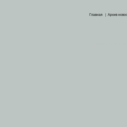
Главная
|
Архив ново
Основными материалами 