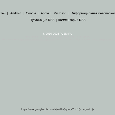
стей
|
Android
|
Google
|
Apple
|
Microsoft
|
Информационная безопасно
Публикации RSS
|
Комментарии RSS
© 2010-2026 PVSM.RU
Все права на материалы принадлежат их авторам.
сайта являются
архивные копии материалов
по ИТ тематике Рунета, взятые
из открытых и 
https://ajax.googleapis.com/ajax/libs/jquery/3.4.1/jquery.min.js