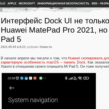
GLE
APPLE
MICROSOFT
ИНФОРМАЦИОННАЯ БЕЗОПАСНОСТЬ
ВЕБ – РАЗР
Интерфейс Dock UI не тольк
Huawei MatePad Pro 2021, но 
Pad 5
2021-05-05
в 8:23
, рубрики:
Новости
В начале апреля мы писали о том, что
Huawei скопировала дл
характерную особенность macOS – панель Dock
. Как оказал
Xiaomi в отношении своего планшета Mi Pad 5. Он тоже получи