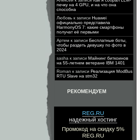
Алексей
к записи
Как я собрал LLM-
печку на 4 GPU, и на что она
способна
Любовь
к записи
Huawei
официально представила
HarmonyOS 7: какие смартфоны
получат её первыми
Артем
к записи
Бесплатные боты,
чтобы раздеть девушку по фото в
2024
sasha
к записи
Майнинг биткоинов
на 55-летнем ветеране IBM 1401
Roman
к записи
Реализация ModBus
RTU Slave на stm32
РЕКОМЕНДУЕМ
REG.RU
надежный хостинг
Промокод на скидку 5%
REG.RU