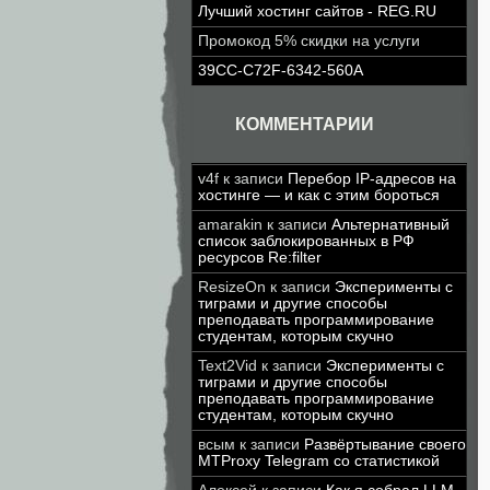
Лучший хостинг сайтов - REG.RU
Промокод 5% скидки на услуги
39CC-C72F-6342-560A
КОММЕНТАРИИ
v4f
к записи
Перебор IP-адресов на
хостинге — и как с этим бороться
amarakin
к записи
Альтернативный
список заблокированных в РФ
ресурсов Re:filter
ResizeOn
к записи
Эксперименты с
тиграми и другие способы
преподавать программирование
студентам, которым скучно
Text2Vid
к записи
Эксперименты с
тиграми и другие способы
преподавать программирование
студентам, которым скучно
всым
к записи
Развёртывание своего
MTProxy Telegram со статистикой