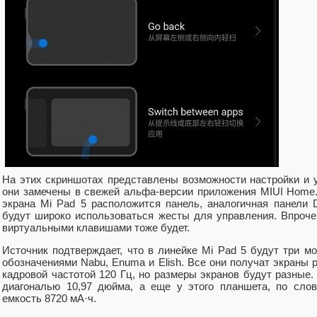
На этих скриншотах представлены возможности настройки и 
они замечены в свежей альфа-версии приложения MIUI Home.
экрана Mi Pad 5 расположится панель, аналогичная панели
будут широко использоваться жесты для управления. Впроч
виртуальными клавишами тоже будет.
Источник подтверждает, что в линейке Mi Pad 5 будут три м
обозначениями Nabu, Enuma и Elish. Все они получат экраны 
кадровой частотой 120 Гц, но размеры экранов будут разные
диагональю 10,97 дюйма, а еще у этого планшета, по слов
емкость 8720 мА·ч.