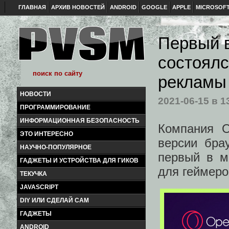
ГЛАВНАЯ
АРХИВ НОВОСТЕЙ
ANDROID
GOOGLE
APPLE
MICROSOF
Первый в
состоялс
рекламы 
НОВОСТИ
2021-06-15
в 1
ПРОГРАММИРОВАНИЕ
ИНФОРМАЦИОННАЯ БЕЗОПАСНОСТЬ
Компания O
ЭТО ИНТЕРЕСНО
версии бра
НАУЧНО-ПОПУЛЯРНОЕ
первый в м
ГАДЖЕТЫ И УСТРОЙСТВА ДЛЯ ГИКОВ
для геймер
ТЕКУЧКА
JAVASCRIPT
DIY ИЛИ СДЕЛАЙ САМ
ГАДЖЕТЫ
ANDROID