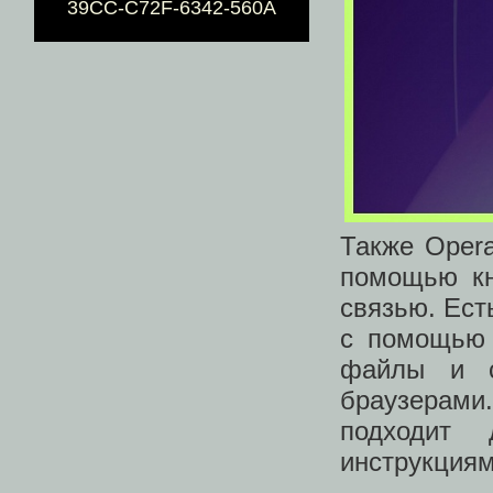
39CC-C72F-6342-560A
Также Opera
помощью кн
связью. Ест
с помощью 
файлы и с
браузерами
подходит
инструкциям