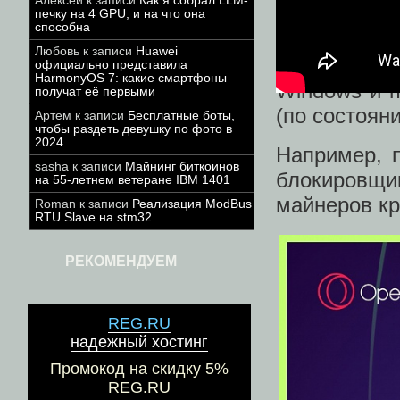
Алексей
к записи
Как я собрал LLM-
Как отмеча
печку на 4 GPU, и на что она
способна
содержит м
Любовь
к записи
Huawei
пользуются
официально представила
HarmonyOS 7: какие смартфоны
Windows и 
получат её первыми
(по состоян
Артем
к записи
Бесплатные боты,
чтобы раздеть девушку по фото в
2024
Например, 
sasha
к записи
Майнинг биткоинов
блокировщи
на 55-летнем ветеране IBM 1401
майнеров к
Roman
к записи
Реализация ModBus
RTU Slave на stm32
РЕКОМЕНДУЕМ
REG.RU
надежный хостинг
Промокод на скидку 5%
REG.RU