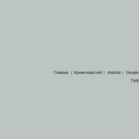
Главная
|
Архив новостей
|
Android
|
Google
Пуб
Все пра
Основными материалами сайта являются
архивные ко