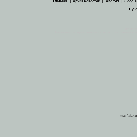
Главная
|
Архив новостей
|
Android
|
Google
Пуб
Все пра
Основными материалами сайта являются
архивные ко
https://ajax.