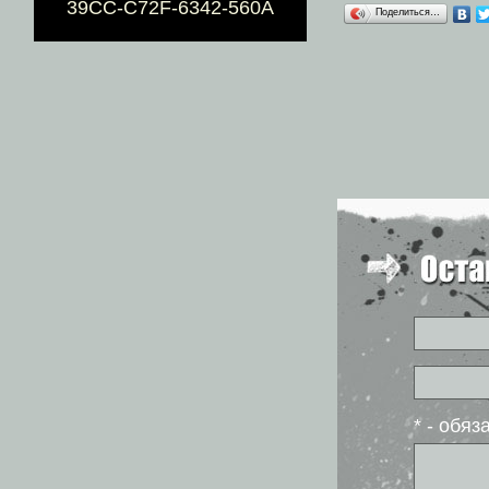
39CC-C72F-6342-560A
Поделиться…
* - обя