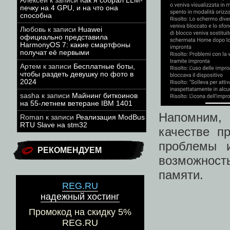
Алексей
к записи
Как я собрал LLM-
печку на 4 GPU, и на что она
способна
Любовь
к записи
Huawei
официально представила
HarmonyOS 7: какие смартфоны
получат её первыми
Артем
к записи
Бесплатные боты,
чтобы раздеть девушку по фото в
2024
sasha
к записи
Майнинг биткоинов
на 55-летнем ветеране IBM 1401
Напомним, 
Roman
к записи
Реализация ModBus
RTU Slave на stm32
качестве п
проблемы 
РЕКОМЕНДУЕМ
возможнос
памяти.
REG.RU
надежный хостинг
Промокод на скидку 5%
REG.RU