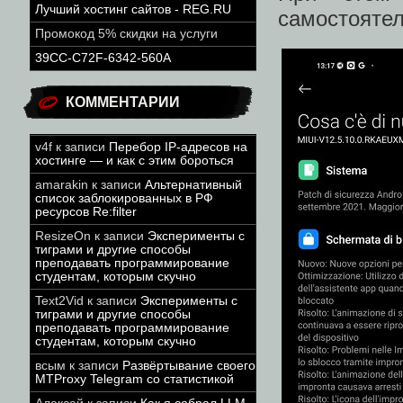
Лучший хостинг сайтов - REG.RU
самостоятел
Промокод 5% скидки на услуги
39CC-C72F-6342-560A
КОММЕНТАРИИ
v4f
к записи
Перебор IP-адресов на
хостинге — и как с этим бороться
amarakin
к записи
Альтернативный
список заблокированных в РФ
ресурсов Re:filter
ResizeOn
к записи
Эксперименты с
тиграми и другие способы
преподавать программирование
студентам, которым скучно
Text2Vid
к записи
Эксперименты с
тиграми и другие способы
преподавать программирование
студентам, которым скучно
всым
к записи
Развёртывание своего
MTProxy Telegram со статистикой