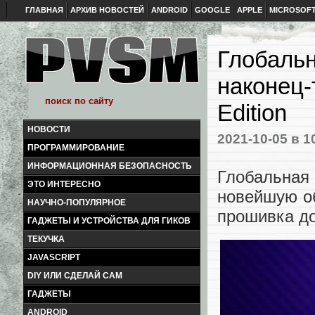
ГЛАВНАЯ
АРХИВ НОВОСТЕЙ
ANDROID
GOOGLE
APPLE
MICROSOF
Глобальн
наконец-
Edition
НОВОСТИ
2021-10-05
в 1
ПРОГРАММИРОВАНИЕ
ИНФОРМАЦИОННАЯ БЕЗОПАСНОСТЬ
Глобальная 
ЭТО ИНТЕРЕСНО
новейшую об
НАУЧНО-ПОПУЛЯРНОЕ
прошивка до
ГАДЖЕТЫ И УСТРОЙСТВА ДЛЯ ГИКОВ
ТЕКУЧКА
JAVASCRIPT
DIY ИЛИ СДЕЛАЙ САМ
ГАДЖЕТЫ
ANDROID