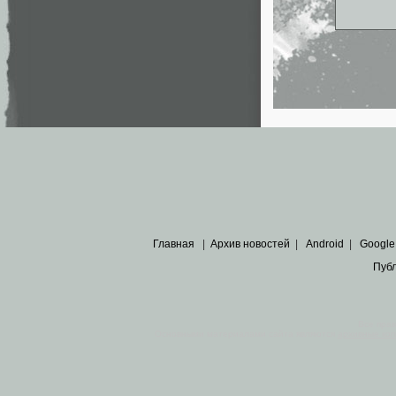
Главная
|
Архив новостей
|
Android
|
Google
Пуб
Все пра
Основными материалами сайта являются
архивные ко