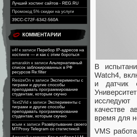
Лучший хостинг сайтов - REG.RU
Промокод 5% скидки на услуги
39CC-C72F-6342-560A
КОММЕНТАРИИ
v4f
к записи
Перебор IP-адресов на
хостинге — и как с этим бороться
amarakin
к записи
Альтернативный
В испытани
список заблокированных в РФ
ресурсов Re:filter
Watch4, вкл
ResizeOn
к записи
Эксперименты с
и датчик 
тиграми и другие способы
преподавать программирование
Университ
студентам, которым скучно
исследуют 
Text2Vid
к записи
Эксперименты с
тиграми и другие способы
качестве а
преподавать программирование
время для н
студентам, которым скучно
всым
к записи
Развёртывание своего
MTProxy Telegram со статистикой
VMS работае