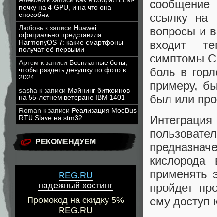
Алексей
к записи
Как я собрал LLM-
сообщение 
печку на 4 GPU, и на что она
способна
ссылку на 
Любовь
к записи
Huawei
вопросы и 
официально представила
входит те
HarmonyOS 7: какие смартфоны
получат её первыми
симптомы CO
Артем
к записи
Бесплатные боты,
боль в горл
чтобы раздеть девушку по фото в
2024
примеру, бы
sasha
к записи
Майнинг биткоинов
был или пр
на 55-летнем ветеране IBM 1401
Roman
к записи
Реализация ModBus
Интеграц
RTU Slave на stm32
пользовате
РЕКОМЕНДУЕМ
предназнач
кислорода 
применять 
REG.RU
надежный хостинг
пройдет про
ему доступ 
Промокод на скидку 5%
REG.RU