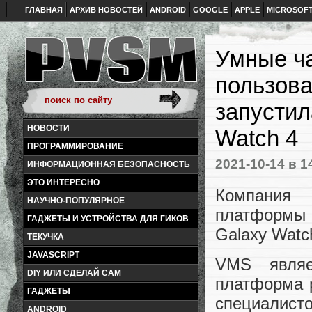
ГЛАВНАЯ
АРХИВ НОВОСТЕЙ
ANDROID
GOOGLE
APPLE
MICROSOF
Умные ча
пользова
запустил
НОВОСТИ
Watch 4
ПРОГРАММИРОВАНИЕ
2021-10-14
в 1
ИНФОРМАЦИОННАЯ БЕЗОПАСНОСТЬ
ЭТО ИНТЕРЕСНО
Компани
НАУЧНО-ПОПУЛЯРНОЕ
платформы 
ГАДЖЕТЫ И УСТРОЙСТВА ДЛЯ ГИКОВ
Galaxy Wat
ТЕКУЧКА
JAVASCRIPT
VMS являе
DIY ИЛИ СДЕЛАЙ САМ
платформа 
ГАДЖЕТЫ
специа
ANDROID