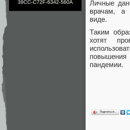
39CC-C72F-6342-560A
Личные дан
врачам, а
виде.
Таким обра
хотят про
использова
повышения
пандемии.
Поделиться…