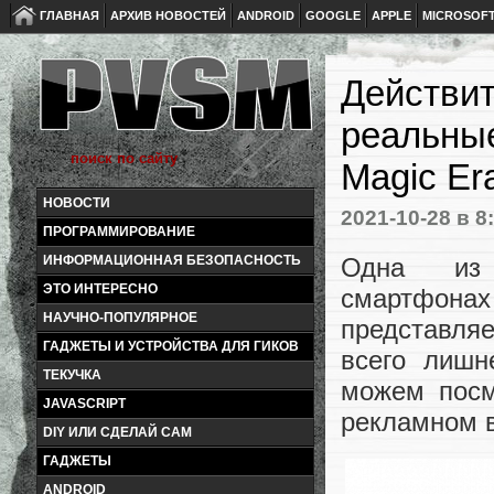
ГЛАВНАЯ
АРХИВ НОВОСТЕЙ
ANDROID
GOOGLE
APPLE
MICROSOF
Действит
реальны
Magic Er
НОВОСТИ
2021-10-28
в 8
ПРОГРАММИРОВАНИЕ
Одна из
ИНФОРМАЦИОННАЯ БЕЗОПАСНОСТЬ
ЭТО ИНТЕРЕСНО
смартфонах 
НАУЧНО-ПОПУЛЯРНОЕ
представля
ГАДЖЕТЫ И УСТРОЙСТВА ДЛЯ ГИКОВ
всего лишн
ТЕКУЧКА
можем посм
JAVASCRIPT
рекламном 
DIY ИЛИ СДЕЛАЙ САМ
ГАДЖЕТЫ
ANDROID