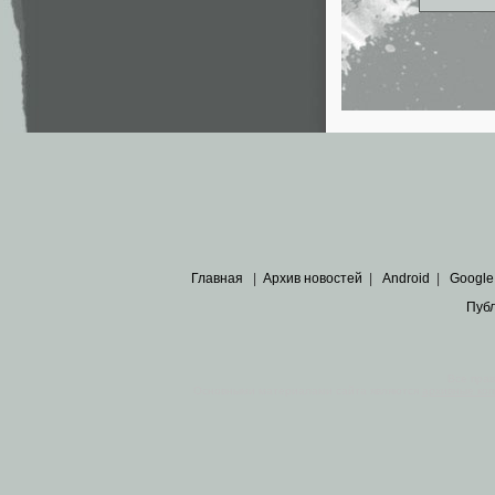
Главная
|
Архив новостей
|
Android
|
Google
Пуб
Все пра
Основными материалами сайта являются
архивные ко