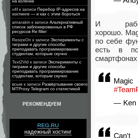
— Andy
на коленке
v4f
к записи
Перебор IP-адресов на
хостинге — и как с этим бороться
И рабо
amarakin
к записи
Альтернативный
список заблокированных в РФ
хорошо. Mag
ресурсов Re:filter
по себе фу
ResizeOn
к записи
Эксперименты с
тиграми и другие способы
есть в по
преподавать программирование
студентам, которым скучно
смартфонах 
Text2Vid
к записи
Эксперименты с
тиграми и другие способы
преподавать программирование
студентам, которым скучно
Magic
всым
к записи
Развёртывание своего
#TeamP
MTProxy Telegram со статистикой
— Ken 
РЕКОМЕНДУЕМ
REG.RU
надежный хостинг
Can't