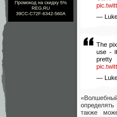
Промокод на скидку 5%
pic.tw
REG.RU
39CC-C72F-6342-560A
— Luke
The pix
use - i
prett
pic.tw
— Luke
«Волшебн
определять
также може