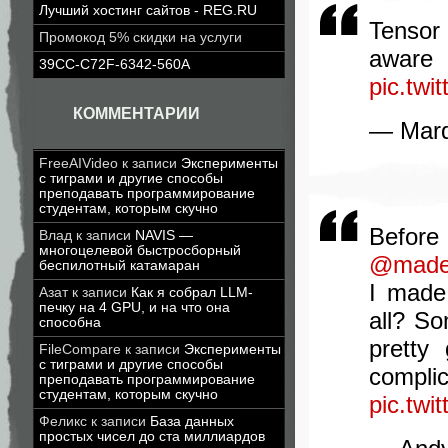
Лучший хостинг сайтов - REG.RU
Tensor
Промокод 5% скидки на услуги
aware
39CC-C72F-6342-560A
pic.tw
КОММЕНТАРИИ
— Mar
FreeAIVideo
к записи
Эксперименты
с тиграми и другие способы
преподавать программирование
студентам, которым скучно
Befor
Влад
к записи
NAVIS —
многоцелевой быстросборный
@made
беспилотный катамаран
I made
Азат
к записи
Как я собрал LLM-
печку на 4 GPU, и на что она
all? So
способна
pretty
FileCompare
к записи
Эксперименты
с тиграми и другие способы
co
преподавать программирование
студентам, которым скучно
pic.tw
Феликс
к записи
База данных
простых чисел до ста миллиардов