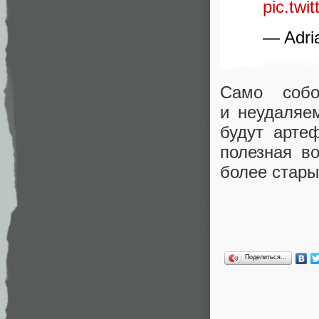
pic.tw
— Adri
Само собо
и неудаляе
будут арте
полезная в
более стары
Поделиться…