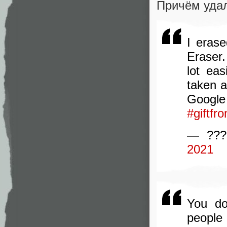
Причём уда
I erase
Eraser.
lot ea
taken 
Googl
#giftfr
— ???
2021
You do
peop