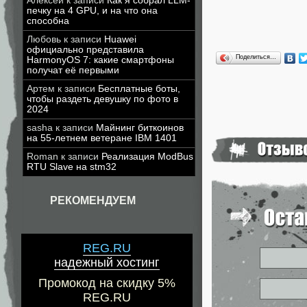
Алексей
к записи
Как я собрал LLM-
печку на 4 GPU, и на что она
способна
Любовь
к записи
Huawei
официально представила
Поделиться…
HarmonyOS 7: какие смартфоны
получат её первыми
Артем
к записи
Бесплатные боты,
чтобы раздеть девушку по фото в
2024
sasha
к записи
Майнинг биткоинов
на 55-летнем ветеране IBM 1401
Roman
к записи
Реализация ModBus
RTU Slave на stm32
РЕКОМЕНДУЕМ
REG.RU
надежный хостинг
Промокод на скидку 5%
REG.RU