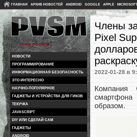
ГЛАВНАЯ
АРХИВ НОВОСТЕЙ
ANDROID
GOOGLE
APPLE
MICROSOF
Члены за
Pixel Su
долларов
НОВОСТИ
раскраск
ПРОГРАММИРОВАНИЕ
2022-01-28
в 9
ИНФОРМАЦИОННАЯ БЕЗОПАСНОСТЬ
ЭТО ИНТЕРЕСНО
Компания 
НАУЧНО-ПОПУЛЯРНОЕ
смартфона
ГАДЖЕТЫ И УСТРОЙСТВА ДЛЯ ГИКОВ
образом.
ТЕКУЧКА
JAVASCRIPT
DIY ИЛИ СДЕЛАЙ САМ
ГАДЖЕТЫ
ANDROID