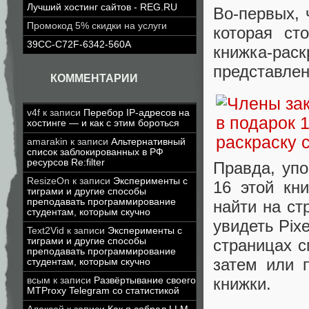
Лучший хостинг сайтов - REG.RU
Во-первых, 
Промокод 5% скидки на услуги
которая ст
39CC-C72F-6342-560A
книжка-раск
представлен
КОММЕНТАРИИ
v4f
к записи
Перебор IP-адресов на
хостинге — и как с этим бороться
amarakin
к записи
Альтернативный
список заблокированных в РФ
ресурсов Re:filter
Правда, упо
ResizeOn
к записи
Эксперименты с
16 этой кн
тиграми и другие способы
преподавать программирование
найти на ст
студентам, которым скучно
увидеть Pixe
Text2Vid
к записи
Эксперименты с
тиграми и другие способы
страницах с
преподавать программирование
затем или 
студентам, которым скучно
книжки.
всым
к записи
Развёртывание своего
MTProxy Telegram со статистикой