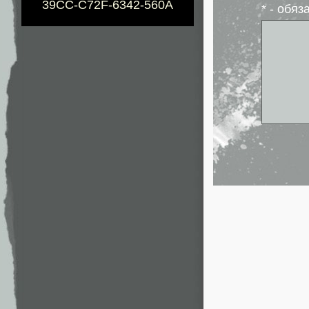
39CC-C72F-6342-560A
* - обя