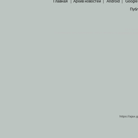
Главная
|
Архив новостей
|
Android
|
Google
Пуб
Все пра
Основными материалами сайта являются
архивные ко
https://ajax.