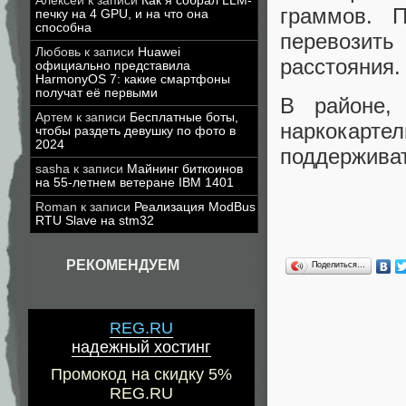
Алексей
к записи
Как я собрал LLM-
граммов. 
печку на 4 GPU, и на что она
способна
перевозить
Любовь
к записи
Huawei
расстояния.
официально представила
HarmonyOS 7: какие смартфоны
получат её первыми
В районе, 
Артем
к записи
Бесплатные боты,
наркокарт
чтобы раздеть девушку по фото в
2024
поддерживат
sasha
к записи
Майнинг биткоинов
на 55-летнем ветеране IBM 1401
Roman
к записи
Реализация ModBus
RTU Slave на stm32
РЕКОМЕНДУЕМ
Поделиться…
REG.RU
надежный хостинг
Промокод на скидку 5%
REG.RU