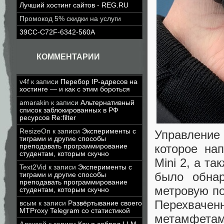
Лучший хостинг сайтов - REG.RU
Промокод 5% скидки на услуги
39CC-C72F-6342-560A
КОММЕНТАРИИ
v4f
к записи
Перебор IP-адресов на
хостинге — и как с этим бороться
amarakin
к записи
Альтернативный
список заблокированных в РФ
ресурсов Re:filter
ResizeOn
к записи
Эксперименты с
Управление 
тиграми и другие способы
которое на
преподавать программирование
студентам, которым скучно
Mini 2, а т
Text2Vid
к записи
Эксперименты с
было обнар
тиграми и другие способы
преподавать программирование
метровую по
студентам, которым скучно
Перехвач
всым
к записи
Развёртывание своего
MTProxy Telegram со статистикой
метамфета