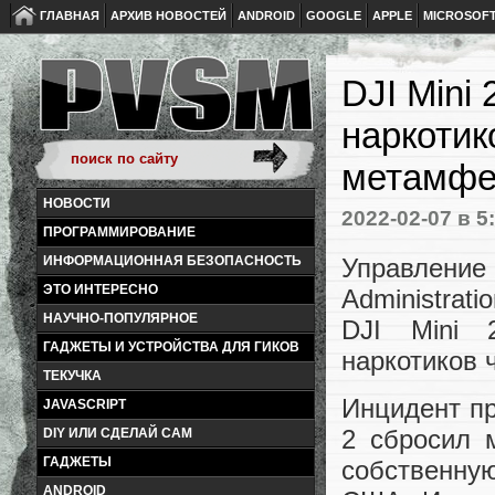
ГЛАВНАЯ
АРХИВ НОВОСТЕЙ
ANDROID
GOOGLE
APPLE
MICROSOF
DJI Mini
наркотик
метамфе
НОВОСТИ
2022-02-07
в 5
ПРОГРАММИРОВАНИЕ
Управление
ИНФОРМАЦИОННАЯ БЕЗОПАСНОСТЬ
ЭТО ИНТЕРЕСНО
Administrat
НАУЧНО-ПОПУЛЯРНОЕ
DJI Mini 
ГАДЖЕТЫ И УСТРОЙСТВА ДЛЯ ГИКОВ
наркотиков 
ТЕКУЧКА
Инцидент пр
JAVASCRIPT
2 сбросил 
DIY ИЛИ СДЕЛАЙ САМ
ГАДЖЕТЫ
собственну
ANDROID