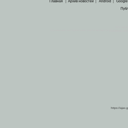
Главная
|
Архив новостей
|
Android
|
Google
Пуб
Все пра
Основными материалами сайта являются
архивные ко
https://ajax.