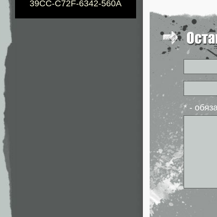
39CC-C72F-6342-560A
* - обя