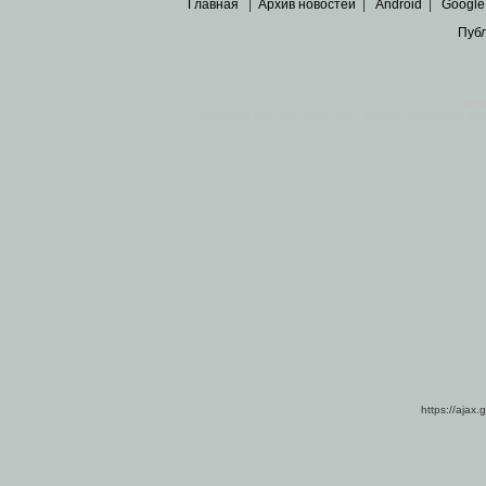
Главная
|
Архив новостей
|
Android
|
Google
Пуб
Все пра
Основными материалами сайта являются
архивные ко
https://ajax.