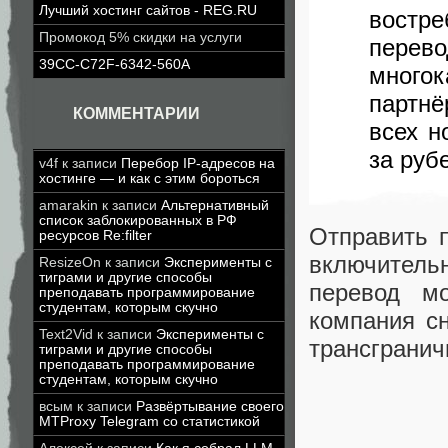
Лучший хостинг сайтов - REG.RU
востр
Промокод 5% скидки на услуги
пере
39CC-C72F-6342-560A
много
партнё
КОММЕНТАРИИ
всех н
за руб
v4f
к записи
Перебор IP-адресов на
хостинге — и как с этим бороться
amarakin
к записи
Альтернативный
список заблокированных в РФ
Отправить 
ресурсов Re:filter
включитель
ResizeOn
к записи
Эксперименты с
тиграми и другие способы
перевод м
преподавать программирование
студентам, которым скучно
компания с
Text2Vid
к записи
Эксперименты с
трансгранич
тиграми и другие способы
преподавать программирование
студентам, которым скучно
всым
к записи
Развёртывание своего
MTProxy Telegram со статистикой