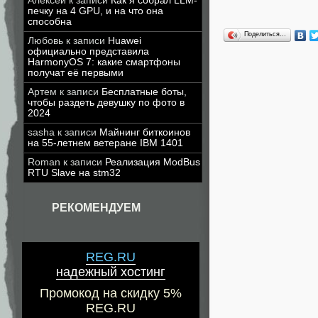
Алексей
к записи
Как я собрал LLM-
печку на 4 GPU, и на что она
способна
Поделиться…
Любовь
к записи
Huawei
официально представила
HarmonyOS 7: какие смартфоны
получат её первыми
Артем
к записи
Бесплатные боты,
чтобы раздеть девушку по фото в
2024
sasha
к записи
Майнинг биткоинов
на 55-летнем ветеране IBM 1401
Roman
к записи
Реализация ModBus
RTU Slave на stm32
РЕКОМЕНДУЕМ
REG.RU
надежный хостинг
Промокод на скидку 5%
REG.RU