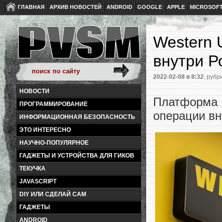
ГЛАВНАЯ
АРХИВ НОВОСТЕЙ
ANDROID
GOOGLE
APPLE
MICROSOF
Western 
внутри Р
2022-02-08
в 8:32
, рубр
НОВОСТИ
Платформа 
ПРОГРАММИРОВАНИЕ
операции вн
ИНФОРМАЦИОННАЯ БЕЗОПАСНОСТЬ
ЭТО ИНТЕРЕСНО
НАУЧНО-ПОПУЛЯРНОЕ
ГАДЖЕТЫ И УСТРОЙСТВА ДЛЯ ГИКОВ
ТЕКУЧКА
JAVASCRIPT
DIY ИЛИ СДЕЛАЙ САМ
ГАДЖЕТЫ
ANDROID