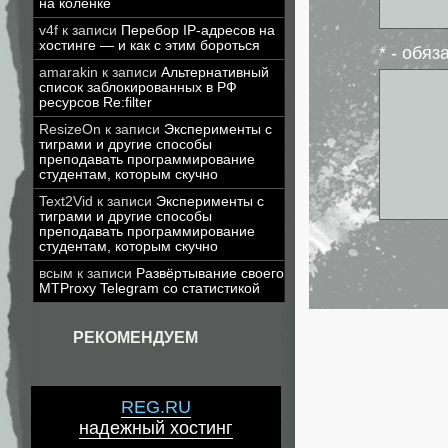
на коленке
v4f
к записи
Перебор IP-адресов на
хостинге — и как с этим бороться
* - обя
amarakin
к записи
Альтернативный
список заблокированных в РФ
ресурсов Re:filter
ResizeOn
к записи
Эксперименты с
тиграми и другие способы
преподавать программирование
студентам, которым скучно
Text2Vid
к записи
Эксперименты с
тиграми и другие способы
преподавать программирование
студентам, которым скучно
всым
к записи
Развёртывание своего
MTProxy Telegram со статистикой
РЕКОМЕНДУЕМ
REG.RU
надежный хостинг