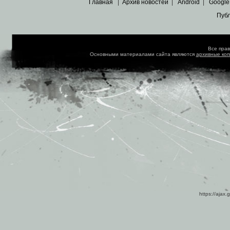
Главная
|
Архив новостей
|
Android
|
Google
Пуб
Все пра
Основными материалами сайта являются
архивные ко
https://ajax.