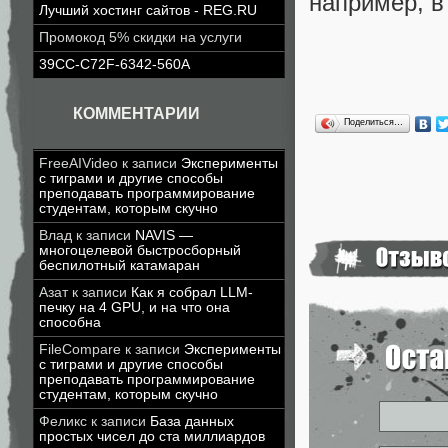
например, в
Лучший хостинг сайтов - REG.RU
Промокод 5% скидки на услуги
39CC-C72F-6342-560A
КОММЕНТАРИИ
Поделиться…
FreeAIVideo
к записи
Эксперименты
с тиграми и другие способы
преподавать программирование
студентам, которым скучно
Влад
к записи
NAVIS —
многоцелевой быстросборный
беспилотный катамаран
Азат
к записи
Как я собрал LLM-
печку на 4 GPU, и на что она
способна
FileCompare
к записи
Эксперименты
с тиграми и другие способы
преподавать программирование
студентам, которым скучно
Феликс
к записи
База данных
простых чисел до ста миллиардов