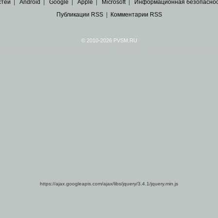
стей
|
Android
|
Google
|
Apple
|
Microsoft
|
Информационная безопасно
Публикации RSS
|
Комментарии RSS
© 2010-2026 PVSM.RU
Все права на материалы принадлежат их авторам.
сайта являются
архивные копии материалов
по ИТ тематике Рунета, взятые
из открытых и 
https://ajax.googleapis.com/ajax/libs/jquery/3.4.1/jquery.min.js