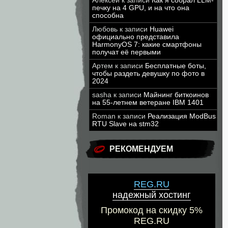
Алексей
к записи
Как я собрал LLM-
печку на 4 GPU, и на что она
способна
Любовь
к записи
Huawei
официально представила
HarmonyOS 7: какие смартфоны
получат её первыми
Артем
к записи
Бесплатные боты,
чтобы раздеть девушку по фото в
2024
sasha
к записи
Майнинг биткоинов
на 55-летнем ветеране IBM 1401
Roman
к записи
Реализация ModBus
RTU Slave на stm32
РЕКОМЕНДУЕМ
REG.RU
надежный хостинг
Промокод на скидку 5%
REG.RU