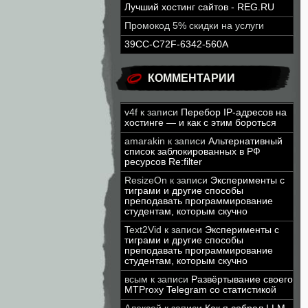
Лучший хостинг сайтов - REG.RU
Промокод 5% скидки на услуги
39CC-C72F-6342-560A
КОММЕНТАРИИ
v4f
к записи
Перебор IP-адресов на
хостинге — и как с этим бороться
amarakin
к записи
Альтернативный
список заблокированных в РФ
ресурсов Re:filter
ResizeOn
к записи
Эксперименты с
тиграми и другие способы
преподавать программирование
студентам, которым скучно
Text2Vid
к записи
Эксперименты с
тиграми и другие способы
преподавать программирование
студентам, которым скучно
всым
к записи
Развёртывание своего
MTProxy Telegram со статистикой