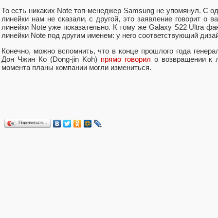
То есть никаких Note топ-менеджер Samsung не упомянул. С од
линейки нам не сказали, с другой, это заявление говорит о в
линейки Note уже показательно. К тому же Galaxy S22 Ultra ф
линейки Note под другим именем: у него соответствующий диза
Конечно, можно вспомнить, что в конце прошлого года генера
Дон Чжин Ко (Dong-jin Koh)
прямо говорил
о возвращении к л
момента планы компании могли измениться.
Поделиться…