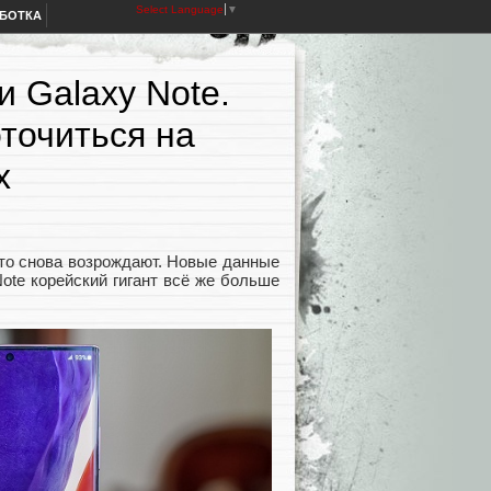
Select Language
▼
АБОТКА
 Galaxy Note.
точиться на
х
, то снова возрождают. Новые данные
ote корейский гигант всё же больше