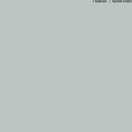
Главная
|
Архив ново
Основными материалами 