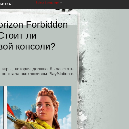
Select Language
▼
АБОТКА
rizon Forbidden
Стоит ли
вой консоли?
— игры, которая должна была стать
 но стала эксклюзивом PlayStation в