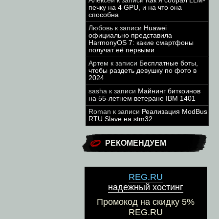
Алексей
к записи
Как я собрал LLM-
печку на 4 GPU, и на что она
способна
Любовь
к записи
Huawei
официально представила
HarmonyOS 7: какие смартфоны
получат её первыми
Артем
к записи
Бесплатные боты,
чтобы раздеть девушку по фото в
2024
sasha
к записи
Майнинг биткоинов
на 55-летнем ветеране IBM 1401
Roman
к записи
Реализация ModBus
RTU Slave на stm32
РЕКОМЕНДУЕМ
REG.RU
надежный хостинг
Промокод на скидку 5%
REG.RU