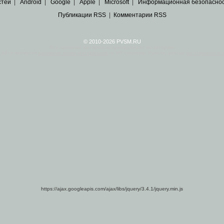
стей
|
Android
|
Google
|
Apple
|
Microsoft
|
Информационная безопасно
Публикации RSS
|
Комментарии RSS
© 2010-2026 PVSM.RU
Все права на материалы принадлежат их авторам.
сайта являются
архивные копии материалов
по ИТ тематике Рунета, взятые
из открытых и 
https://ajax.googleapis.com/ajax/libs/jquery/3.4.1/jquery.min.js