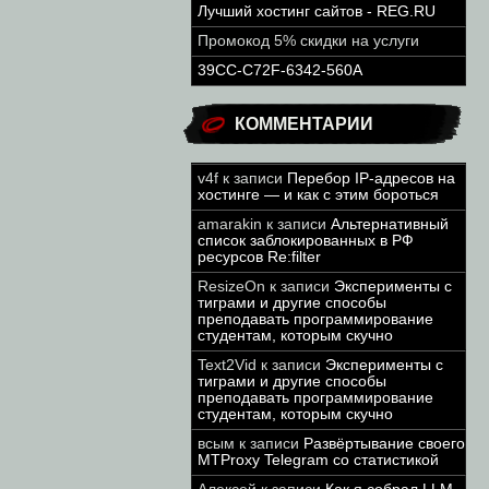
Лучший хостинг сайтов - REG.RU
Промокод 5% скидки на услуги
39CC-C72F-6342-560A
КОММЕНТАРИИ
v4f
к записи
Перебор IP-адресов на
хостинге — и как с этим бороться
amarakin
к записи
Альтернативный
список заблокированных в РФ
ресурсов Re:filter
ResizeOn
к записи
Эксперименты с
тиграми и другие способы
преподавать программирование
студентам, которым скучно
Text2Vid
к записи
Эксперименты с
тиграми и другие способы
преподавать программирование
студентам, которым скучно
всым
к записи
Развёртывание своего
MTProxy Telegram со статистикой