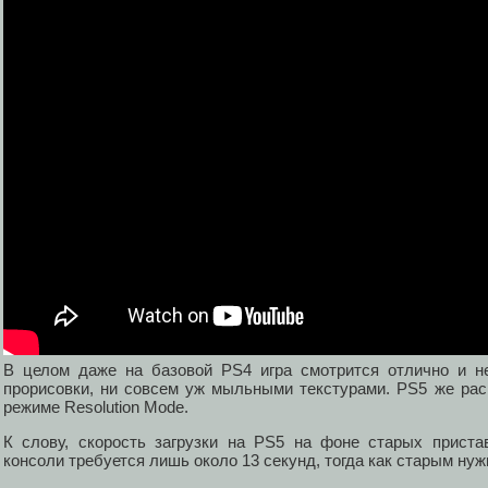
В целом даже на базовой PS4 игра смотрится отлично и н
прорисовки, ни совсем уж мыльными текстурами. PS5 же рас
режиме Resolution Mode.
К слову, скорость загрузки на PS5 на фоне старых пристав
консоли требуется лишь около 13 секунд, тогда как старым ну