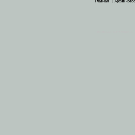
Главная
|
Архив ново
Основными материалами 