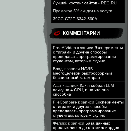
Лучший хостинг сайтов - REG.RU
Промокод 5% скидки на услуги
39CC-C72F-6342-560A
КОММЕНТАРИИ
FreeAIVideo
к записи
Эксперименты
с тиграми и другие способы
преподавать программирование
студентам, которым скучно
Влад
к записи
NAVIS —
многоцелевой быстросборный
беспилотный катамаран
Азат
к записи
Как я собрал LLM-
печку на 4 GPU, и на что она
способна
FileCompare
к записи
Эксперименты
с тиграми и другие способы
преподавать программирование
студентам, которым скучно
Феликс
к записи
База данных
простых чисел до ста миллиардов