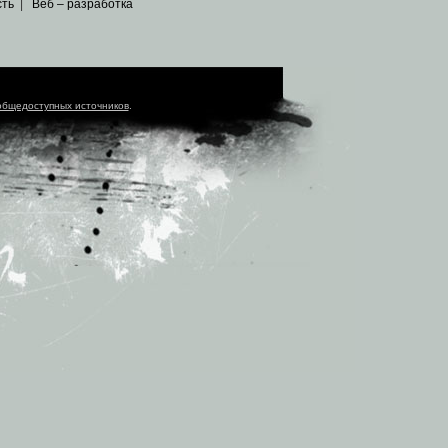
сть
|
Веб – разработка
общедоступных источников
.