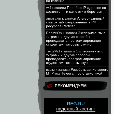
на коленке
v4f
к записи
Перебор IP-адресов на
хостинге — и как с этим бороться
amarakin
к записи
Альтернативный
список заблокированных в РФ
ресурсов Re:filter
ResizeOn
к записи
Эксперименты с
тиграми и другие способы
преподавать программирование
студентам, которым скучно
Text2Vid
к записи
Эксперименты с
тиграми и другие способы
преподавать программирование
студентам, которым скучно
всым
к записи
Развёртывание своего
MTProxy Telegram со статистикой
РЕКОМЕНДУЕМ
REG.RU
надежный хостинг