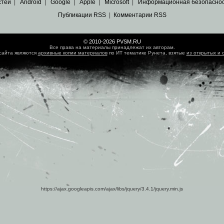
стей
|
Android
|
Google
|
Apple
|
Microsoft
|
Информационная безопасно
Публикации RSS
|
Комментарии RSS
© 2010-2026 PVSM.RU
Все права на материалы принадлежат их авторам.
сайта являются
архивные копии материалов
по ИТ тематике Рунета, взятые
из открытых и 
https://ajax.googleapis.com/ajax/libs/jquery/3.4.1/jquery.min.js