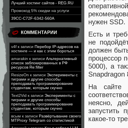
Лучший хостинг сайтов - REG.RU
оперативно
Промокод 5% скидки на услуги
рекомендов
39CC-C72F-6342-560A
нужен SSD
КОММЕНТАРИИ
Есть и тре
не подойдёт
v4f
к записи
Перебор IP-адресов на
должен быть
хостинге — и как с этим бороться
процессор п
amarakin
к записи
Альтернативный
список заблокированных в РФ
5000), а т
ресурсов Re:filter
Snapdragon 
ResizeOn
к записи
Эксперименты с
тиграми и другие способы
преподавать программирование
На сайте 
студентам, которым скучно
соответств
Text2Vid
к записи
Эксперименты с
тиграми и другие способы
неясно, де
преподавать программирование
студентам, которым скучно
запустить 
всым
к записи
Развёртывание своего
какое-то тр
MTProxy Telegram со статистикой