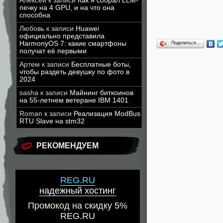
Алексей
к записи
Как я собрал LLM-
печку на 4 GPU, и на что она
способна
Любовь
к записи
Huawei
официально представила
HarmonyOS 7: какие смартфоны
Поделиться…
получат её первыми
Артем
к записи
Бесплатные боты,
чтобы раздеть девушку по фото в
2024
sasha
к записи
Майнинг биткоинов
на 55-летнем ветеране IBM 1401
Roman
к записи
Реализация ModBus
RTU Slave на stm32
РЕКОМЕНДУЕМ
REG.RU
надежный хостинг
Промокод на скидку 5%
REG.RU