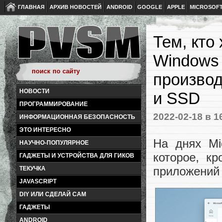
ГЛАВНАЯ
АРХИВ НОВОСТЕЙ
ANDROID
GOOGLE
APPLE
MICROSOF
Тем, кто
Windows 
произво
НОВОСТИ
и SSD
ПРОГРАММИРОВАНИЕ
2022-02-18
в 1
ИНФОРМАЦИОННАЯ БЕЗОПАСНОСТЬ
ЭТО ИНТЕРЕСНО
На днях Mi
НАУЧНО-ПОПУЛЯРНОЕ
которое, к
ГАДЖЕТЫ И УСТРОЙСТВА ДЛЯ ГИКОВ
приложений 
ТЕКУЧКА
JAVASCRIPT
DIY ИЛИ СДЕЛАЙ САМ
ГАДЖЕТЫ
ANDROID