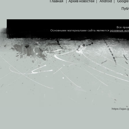
Главная
|
Архив новостей
|
Android
|
Google
Пуб
Все пра
Основными материалами сайта являются
архивные ко
https://ajax.