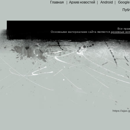
Главная
|
Архив новостей
|
Android
|
Google
Пуб
Все пра
Основными материалами сайта являются
архивные ко
https://ajax.