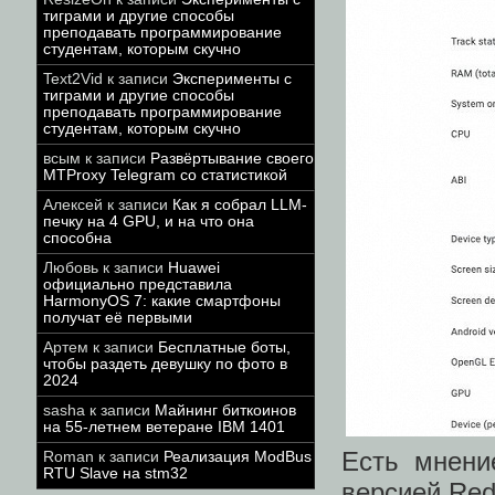
тиграми и другие способы
преподавать программирование
студентам, которым скучно
Text2Vid
к записи
Эксперименты с
тиграми и другие способы
преподавать программирование
студентам, которым скучно
всым
к записи
Развёртывание своего
MTProxy Telegram со статистикой
Алексей
к записи
Как я собрал LLM-
печку на 4 GPU, и на что она
способна
Любовь
к записи
Huawei
официально представила
HarmonyOS 7: какие смартфоны
получат её первыми
Артем
к записи
Бесплатные боты,
чтобы раздеть девушку по фото в
2024
sasha
к записи
Майнинг биткоинов
на 55-летнем ветеране IBM 1401
Есть мнени
Roman
к записи
Реализация ModBus
RTU Slave на stm32
версией Red