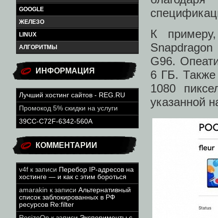
GOOGLE
спецификац
ЖЕЛЕЗО
К примеру
LINUX
Snapdragon
АЛГОРИТМЫ
G96. Опеати
ИНФОРМАЦИЯ
6 ГБ. Также
1080 пиксе
Лучший хостинг сайтов - REG.RU
указанной н
Промокод 5% скидки на услуги
39CC-C72F-6342-560A
КОММЕНТАРИИ
v4f
к записи
Перебор IP-адресов на
хостинге — и как с этим бороться
amarakin
к записи
Альтернативный
список заблокированных в РФ
ресурсов Re:filter
ResizeOn
к записи
Эксперименты с