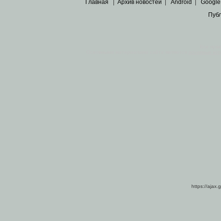
Главная
|
Архив новостей
|
Android
|
Google
Пуб
Все пра
Основными материалами сайта являются
архивные ко
https://ajax.