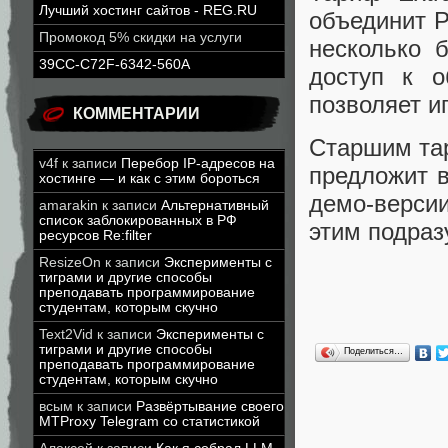
Лучший хостинг сайтов - REG.RU
объединит P
Промокод 5% скидки на услуги
несколько 
39CC-C72F-6342-560A
доступ к о
позволяет иг
КОММЕНТАРИИ
Старшим тар
v4f
к записи
Перебор IP-адресов на
предложит в
хостинге — и как с этим бороться
демо-версии
amarakin
к записи
Альтернативный
список заблокированных в РФ
этим подраз
ресурсов Re:filter
ResizeOn
к записи
Эксперименты с
тиграми и другие способы
преподавать программирование
студентам, которым скучно
Text2Vid
к записи
Эксперименты с
тиграми и другие способы
Поделиться…
преподавать программирование
студентам, которым скучно
всым
к записи
Развёртывание своего
MTProxy Telegram со статистикой