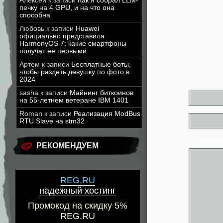
Алексей
к записи
Как я собрал LLM-
печку на 4 GPU, и на что она
способна
Любовь
к записи
Huawei
официально представила
HarmonyOS 7: какие смартфоны
получат её первыми
Артем
к записи
Бесплатные боты,
чтобы раздеть девушку по фото в
2024
sasha
к записи
Майнинг биткоинов
на 55-летнем ветеране IBM 1401
Roman
к записи
Реализация ModBus
RTU Slave на stm32
* - обя
РЕКОМЕНДУЕМ
REG.RU
надежный хостинг
Промокод на скидку 5%
REG.RU