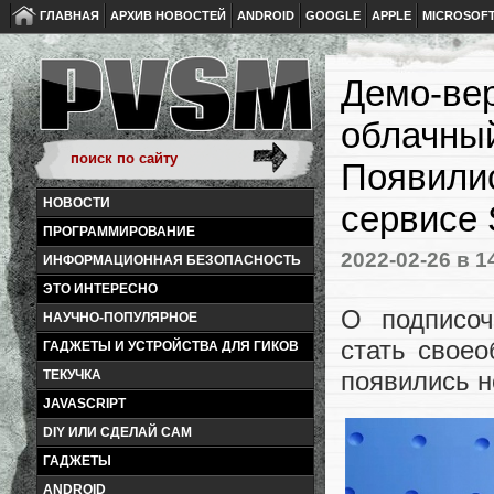
ГЛАВНАЯ
АРХИВ НОВОСТЕЙ
ANDROID
GOOGLE
APPLE
MICROSOF
Демо-вер
облачный
Появилис
НОВОСТИ
сервисе 
ПРОГРАММИРОВАНИЕ
2022-02-26
в 1
ИНФОРМАЦИОННАЯ БЕЗОПАСНОСТЬ
ЭТО ИНТЕРЕСНО
О подписоч
НАУЧНО-ПОПУЛЯРНОЕ
стать свое
ГАДЖЕТЫ И УСТРОЙСТВА ДЛЯ ГИКОВ
появились 
ТЕКУЧКА
JAVASCRIPT
DIY ИЛИ СДЕЛАЙ САМ
ГАДЖЕТЫ
ANDROID