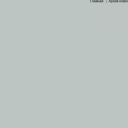
Главная
|
Архив ново
Основными материалами 