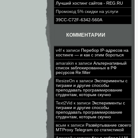
Лучший хостинг сайтов - REG.RU
Промокод 5% скидки на услуги
39CC-C72F-6342-560A
КОММЕНТАРИИ
v4f
к записи
Перебор IP-адресов на
хостинге — и как с этим бороться
amarakin
к записи
Альтернативный
список заблокированных в РФ
ресурсов Re:filter
ResizeOn
к записи
Эксперименты с
тиграми и другие способы
преподавать программирование
студентам, которым скучно
Text2Vid
к записи
Эксперименты с
тиграми и другие способы
преподавать программирование
студентам, которым скучно
всым
к записи
Развёртывание своего
MTProxy Telegram со статистикой