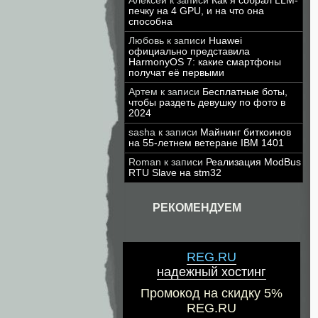
Алексей
к записи
Как я собрал LLM-
печку на 4 GPU, и на что она
способна
Любовь
к записи
Huawei
официально представила
HarmonyOS 7: какие смартфоны
получат её первыми
Артем
к записи
Бесплатные боты,
чтобы раздеть девушку по фото в
2024
sasha
к записи
Майнинг биткоинов
на 55-летнем ветеране IBM 1401
Roman
к записи
Реализация ModBus
RTU Slave на stm32
РЕКОМЕНДУЕМ
REG.RU
надежный хостинг
Промокод на скидку 5%
REG.RU