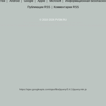
стей
|
Android
|
Google
|
Apple
|
Microsoft
|
Информационная безопасно
Публикации RSS
|
Комментарии RSS
© 2010-2026 PVSM.RU
Все права на материалы принадлежат их авторам.
сайта являются
архивные копии материалов
по ИТ тематике Рунета, взятые
из открытых и 
https://ajax.googleapis.com/ajax/libs/jquery/3.4.1/jquery.min.js