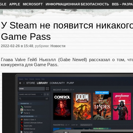
GLE
APPLE
MICROSOFT
ИНФОРМАЦИОННАЯ БЕЗОПАСНОСТЬ
ВЕБ – РАЗР
У Steam не появится никаког
Game Pass
2022-02-26
в 15:48
, рубрики:
Новости
Глава Valve Гейб Ньюэлл (Gabe Newell) рассказал о том, чт
конкурента для Game Pass.