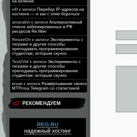
на коленке
v4f
к записи
Перебор IP-адресов на
хостинге — и как с этим бороться
amarakin
к записи
Альтернативный
список заблокированных в РФ
ресурсов Re:filter
ResizeOn
к записи
Эксперименты с
тиграми и другие способы
преподавать программирование
студентам, которым скучно
* - обя
Text2Vid
к записи
Эксперименты с
тиграми и другие способы
преподавать программирование
студентам, которым скучно
всым
к записи
Развёртывание своего
MTProxy Telegram со статистикой
РЕКОМЕНДУЕМ
REG.RU
надежный хостинг