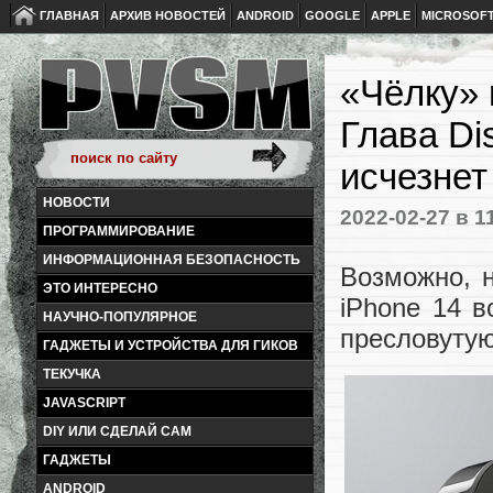
ГЛАВНАЯ
АРХИВ НОВОСТЕЙ
ANDROID
GOOGLE
APPLE
MICROSOF
«Чёлку» 
Глава Di
исчезнет
НОВОСТИ
2022-02-27
в 1
ПРОГРАММИРОВАНИЕ
ИНФОРМАЦИОННАЯ БЕЗОПАСНОСТЬ
Возможно, 
ЭТО ИНТЕРЕСНО
iPhone 14 в
НАУЧНО-ПОПУЛЯРНОЕ
пресловутую
ГАДЖЕТЫ И УСТРОЙСТВА ДЛЯ ГИКОВ
ТЕКУЧКА
JAVASCRIPT
DIY ИЛИ СДЕЛАЙ САМ
ГАДЖЕТЫ
ANDROID