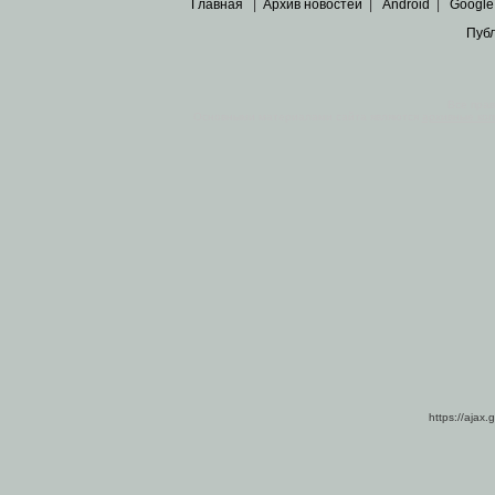
Главная
|
Архив новостей
|
Android
|
Google
Пуб
Все пра
Основными материалами сайта являются
архивные ко
https://ajax.