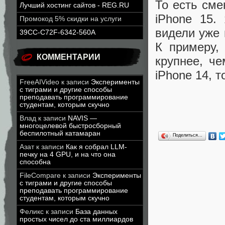
То есть сме
Лучший хостинг сайтов - REG.RU
iPhone 15.
Промокод 5% скидки на услуги
видели уже 
39CC-C72F-6342-560A
К примеру,
КОММЕНТАРИИ
крупнее, ч
iPhone 14, 
FreeAIVideo
к записи
Эксперименты
с тиграми и другие способы
преподавать программирование
студентам, которым скучно
Влад
к записи
NAVIS —
многоцелевой быстросборный
беспилотный катамаран
Поделиться…
Азат
к записи
Как я собрал LLM-
печку на 4 GPU, и на что она
способна
FileCompare
к записи
Эксперименты
с тиграми и другие способы
преподавать программирование
студентам, которым скучно
Феликс
к записи
База данных
простых чисел до ста миллиардов