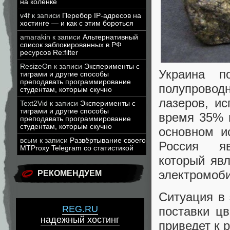
на коленке
v4f
к записи
Перебор IP-адресов на
хостинге — и как с этим бороться
amarakin
к записи
Альтернативный
список заблокированных в РФ
ресурсов Re:filter
ResizeOn
к записи
Эксперименты с
Украина 
тиграми и другие способы
преподавать программирование
полупровод
студентам, которым скучно
лазеров, и
Text2Vid
к записи
Эксперименты с
тиграми и другие способы
время 35% 
преподавать программирование
студентам, которым скучно
основном и
всым
к записи
Развёртывание своего
Россия я
MTProxy Telegram со статистикой
который яв
электромоб
РЕКОМЕНДУЕМ
Ситуация в 
REG.RU
поставки цв
надежный хостинг
приведет к 