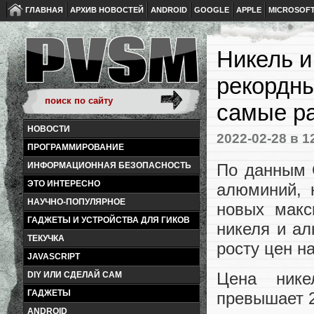
ГЛАВНАЯ
АРХИВ НОВОСТЕЙ
ANDROID
GOOGLE
APPLE
MICROSOF
Никель 
рекордны
самые р
НОВОСТИ
2022-02-28
в 1
ПРОГРАММИРОВАНИЕ
По данным 
ИНФОРМАЦИОННАЯ БЕЗОПАСНОСТЬ
ЭТО ИНТЕРЕСНО
алюминий, 
НАУЧНО-ПОПУЛЯРНОЕ
новых макс
ГАДЖЕТЫ И УСТРОЙСТВА ДЛЯ ГИКОВ
никеля и ал
ТЕКУЧКА
росту цен н
JAVASCRIPT
Цена нике
DIY ИЛИ СДЕЛАЙ САМ
ГАДЖЕТЫ
превышает 2
ANDROID