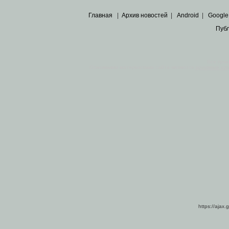
Главная
|
Архив новостей
|
Android
|
Google
Пуб
Все пра
Основными материалами сайта являются
архивные ко
https://ajax.