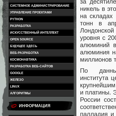
за десятил
СИСТЕМНОЕ АДМИНИСТРИРОВАНИЕ
никель в эт
УПРАВЛЕНИЕ ПРОЕКТАМИ
на складах
PYTHON
тонн в ап
РАЗРАБОТКА
Лондонской 
ИСКУССТВЕННЫЙ ИНТЕЛЛЕКТ
уровня с 20
OPEN SOURCE
алюминий в
БУДУЩЕЕ ЗДЕСЬ
алюминия н
ВЕБ-РАЗРАБОТКА
миллионов т
КОСМОНАВТИКА
РАЗРАБОТКА ВЕБ-САЙТОВ
По данным
GOOGLE
института ц
ЖЕЛЕЗО
крупнейшим 
LINUX
и платины. 
АЛГОРИТМЫ
России сос
соответств
ИНФОРМАЦИЯ
палладия и