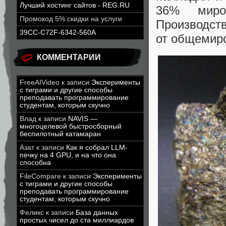
Лучший хостинг сайтов - REG.RU
36% миров
Промокод 5% скидки на услуги
Производств
39CC-C72F-6342-560A
от общемиро
КОММЕНТАРИИ
FreeAIVideo
к записи
Эксперименты
с тиграми и другие способы
преподавать программирование
студентам, которым скучно
Влад
к записи
NAVIS —
многоцелевой быстросборный
беспилотный катамаран
Азат
к записи
Как я собрал LLM-
печку на 4 GPU, и на что она
способна
FileCompare
к записи
Эксперименты
с тиграми и другие способы
преподавать программирование
студентам, которым скучно
Феликс
к записи
База данных
простых чисел до ста миллиардов