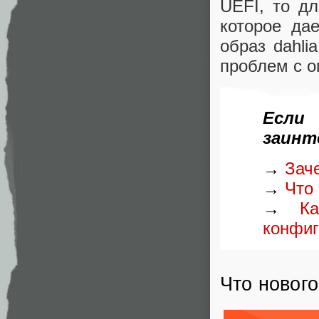
UEFI, то дл
которое да
образ dahli
проблем с о
Если
заинт
→
Зач
→
Что
→
К
конфиг
Что новог