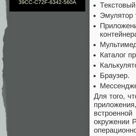
39CC-C72F-6342-560A
Текстовый
Эмулятор 
Приложени
контейнер
Мультимед
Каталог п
Калькулят
Браузер.
Мессендж
Для того, ч
приложени
встроенно
окружении P
операционн