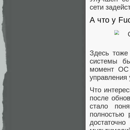
сети задейс
А что у Fu
Здесь тоже
системы бы
момент ОС 
управления 
Что интерес
после обно
стало поня
полностью 
достаточн