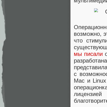
мультимедий
Операционн
возможно, э
что стимул
существующ
мы писали
о
разработа
представил
с возможно
Mac и Linu
операционк
лицензи
благотворит