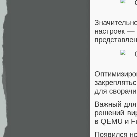
Значитель
настроек — 
представле
Оптимизи
закреплятьс
для сворачи
Важный для
решений вир
в QEMU и Fu
Появился но