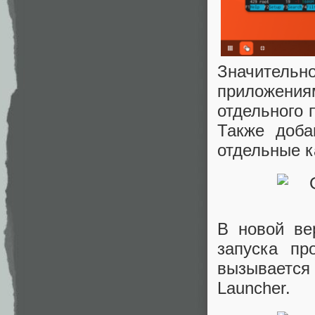
Значительн
приложени
отдельного 
Также доба
отдельные к
В новой ве
запуска п
вызываетс
Launcher.