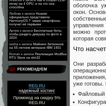
Алексей
к записи
Как я собрал LLM-
печку на 4 GPU, и на что она
оболочка у
способна
окон. Основ
Любовь
к записи
Huawei
официально представила
собственны
HarmonyOS 7: какие смартфоны
управления
получат её первыми
можно прот
Артем
к записи
Бесплатные боты,
чтобы раздеть девушку по фото в
которая сов
2024
sasha
к записи
Майнинг биткоинов
Что насче
на 55-летнем ветеране IBM 1401
Roman
к записи
Реализация ModBus
RTU Slave на stm32
Они разраб
операционна
РЕКОМЕНДУЕМ
приложения
уже готовы. 
REG.RU
надежный хостинг
Файловый
Промокод на скидку 5%
Конфигура
REG.RU