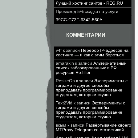
Лучший хостинг сайтов - REG.RU
Промокод 5% скидки на услуги
39CC-C72F-6342-560A
КОММЕНТАРИИ
v4f
к записи
Перебор IP-адресов на
хостинге — и как с этим бороться
amarakin
к записи
Альтернативный
список заблокированных в РФ
ресурсов Re:filter
ResizeOn
к записи
Эксперименты с
тиграми и другие способы
преподавать программирование
студентам, которым скучно
Text2Vid
к записи
Эксперименты с
тиграми и другие способы
преподавать программирование
студентам, которым скучно
всым
к записи
Развёртывание своего
MTProxy Telegram со статистикой