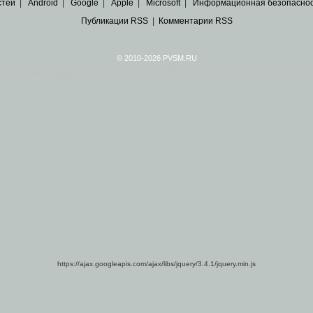
стей
|
Android
|
Google
|
Apple
|
Microsoft
|
Информационная безопасно
Публикации RSS
|
Комментарии RSS
© 2010-2026 PVSM.RU
Все права на материалы принадлежат их авторам.
сайта являются
архивные копии материалов
по ИТ тематике Рунета, взятые
из открытых и 
https://ajax.googleapis.com/ajax/libs/jquery/3.4.1/jquery.min.js