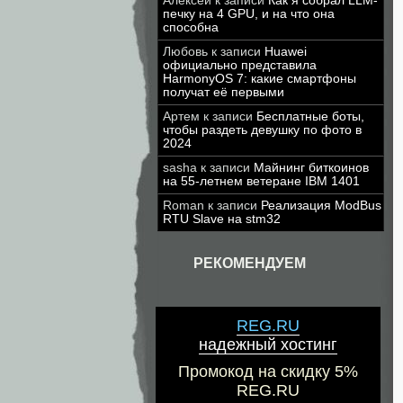
Алексей
к записи
Как я собрал LLM-
печку на 4 GPU, и на что она
способна
Любовь
к записи
Huawei
официально представила
HarmonyOS 7: какие смартфоны
получат её первыми
Артем
к записи
Бесплатные боты,
чтобы раздеть девушку по фото в
2024
sasha
к записи
Майнинг биткоинов
на 55-летнем ветеране IBM 1401
Roman
к записи
Реализация ModBus
RTU Slave на stm32
РЕКОМЕНДУЕМ
REG.RU
надежный хостинг
Промокод на скидку 5%
REG.RU