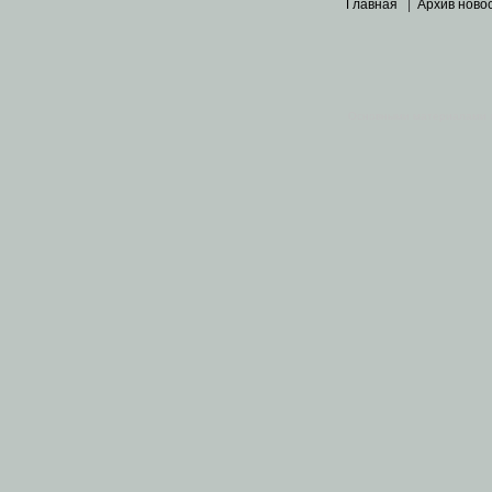
Главная
|
Архив ново
Основными материалами 