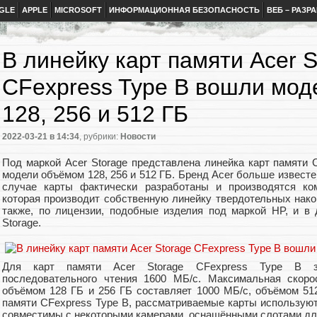
GLE
APPLE
MICROSOFT
ИНФОРМАЦИОННАЯ БЕЗОПАСНОСТЬ
ВЕБ – РАЗР
В линейку карт памяти Acer S
CFexpress Type B вошли мо
128, 256 и 512 ГБ
2022-03-21
в 14:34
, рубрики:
Новости
Под маркой Acer Storage представлена линейка карт памяти 
модели объёмом 128, 256 и 512 ГБ. Бренд Acer больше извест
случае карты фактически разработаны и производятся ком
которая производит собственную линейку твердотельных нак
также, по лицензии, подобные изделия под маркой HP, и в
Storage.
Для карт памяти Acer Storage CFexpress Type B за
последовательного чтения 1600 МБ/с. Максимальная скоро
объёмом 128 ГБ и 256 ГБ составляет 1000 МБ/с, объёмом 51
памяти CFexpress Type B, рассматриваемые карты используют
совместимы с некоторыми камерами, оснащёнными слотами дл