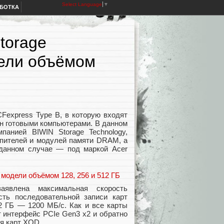
Select Language
▼
АБОТКА
torage
дели объёмом
CFexpress Type B, в которую входят
ен готовыми компьютерами. В данном
панией BIWIN Storage Technology,
опителей и модулей памяти DRAM, а
 данном случае — под маркой Acer
явлена максимальная скорость
сть последовательной записи карт
2 ГБ — 1200 МБ/с. Как и все карты
 интерфейс PCIe Gen3 x2 и обратно
я карт XQD.