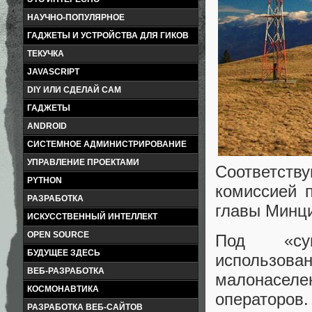
НАУЧНО-ПОПУЛЯРНОЕ
ГАДЖЕТЫ И УСТРОЙСТВА ДЛЯ ГИКОВ
ТЕКУЧКА
JAVASCRIPT
DIY ИЛИ СДЕЛАЙ САМ
ГАДЖЕТЫ
ANDROID
СИСТЕМНОЕ АДМИНИСТРИРОВАНИЕ
УПРАВЛЕНИЕ ПРОЕКТАМИ
Соответств
PYTHON
комиссией 
РАЗРАБОТКА
главы Минци
ИСКУССТВЕННЫЙ ИНТЕЛЛЕКТ
OPEN SOURCE
Под «суп
БУДУЩЕЕ ЗДЕСЬ
использов
ВЕБ-РАЗРАБОТКА
малонаселен
КОСМОНАВТИКА
операторов.
РАЗРАБОТКА ВЕБ-САЙТОВ