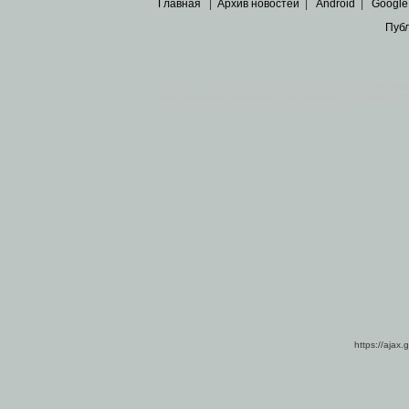
Главная
|
Архив новостей
|
Android
|
Google
Пуб
Все пра
Основными материалами сайта являются
архивные ко
https://ajax.