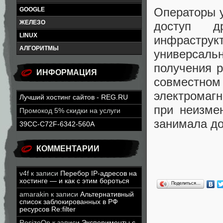
Операторы у
GOOGLE
ЖЕЛЕЗО
доступ д
LINUX
инфрастру
АЛГОРИТМЫ
универсальн
получения р
ИНФОРМАЦИЯ
совместном 
электромаг
Лучший хостинг сайтов - REG.RU
при неизме
Промокод 5% скидки на услуги
занимала до
39CC-C72F-6342-560A
КОММЕНТАРИИ
v4f
к записи
Перебор IP-адресов на
хостинге — и как с этим бороться
Поделиться…
amarakin
к записи
Альтернативный
список заблокированных в РФ
ресурсов Re:filter
ResizeOn
к записи
Эксперименты с