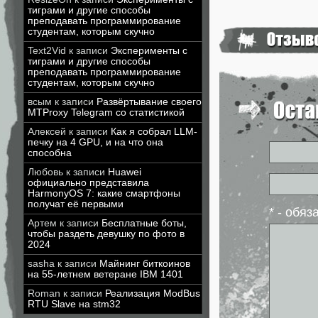
тиграми и другие способы
преподавать программирование
студентам, которым скучно
Text2Vid
к записи
Эксперименты с
тиграми и другие способы
преподавать программирование
студентам, которым скучно
всым
к записи
Развёртывание своего
MTProxy Telegram со статистикой
Алексей
к записи
Как я собрал LLM-
печку на 4 GPU, и на что она
способна
Любовь
к записи
Huawei
официально представила
HarmonyOS 7: какие смартфоны
получат её первыми
* - обя
Артем
к записи
Бесплатные боты,
чтобы раздеть девушку по фото в
2024
sasha
к записи
Майнинг биткоинов
на 55-летнем ветеране IBM 1401
Roman
к записи
Реализация ModBus
RTU Slave на stm32