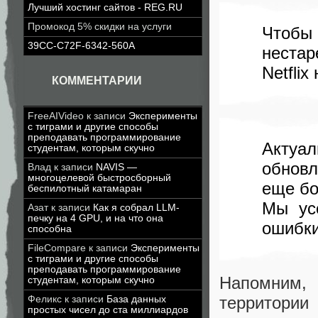
Лучший хостинг сайтов - REG.RU
Промокод 5% скидки на услуги
Чтобы
39CC-C72F-6342-560A
неста
Netfli
КОММЕНТАРИИ
FreeAIVideo
к записи
Эксперименты
с тиграми и другие способы
преподавать программирование
Актуал
студентам, которым скучно
обновл
Влад
к записи
NAVIS —
многоцелевой быстросборный
еще бо
беспилотный катамаран
Мы ус
Азат
к записи
Как я собрал LLM-
печку на 4 GPU, и на что она
ошибки
способна
FileCompare
к записи
Эксперименты
с тиграми и другие способы
преподавать программирование
Напомним,
студентам, которым скучно
территории
Феликс
к записи
База данных
простых чисел до ста миллиардов