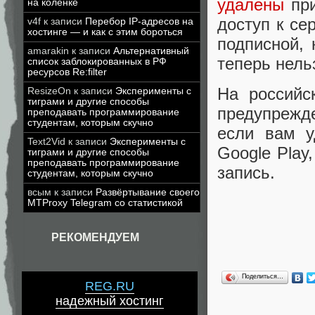
удалены
пр
на коленке
доступ к се
v4f
к записи
Перебор IP-адресов на
хостинге — и как с этим бороться
подписной,
amarakin
к записи
Альтернативный
теперь нель
список заблокированных в РФ
ресурсов Re:filter
На российс
ResizeOn
к записи
Эксперименты с
тиграми и другие способы
предупрежде
преподавать программирование
студентам, которым скучно
если вам у
Text2Vid
к записи
Эксперименты с
Google Play
тиграми и другие способы
преподавать программирование
запись.
студентам, которым скучно
всым
к записи
Развёртывание своего
MTProxy Telegram со статистикой
РЕКОМЕНДУЕМ
Поделиться…
REG.RU
надежный хостинг