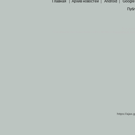
Главная
|
Архив новостей
|
Android
|
Google
Пуб
Все пра
Основными материалами сайта являются
архивные ко
https://ajax.