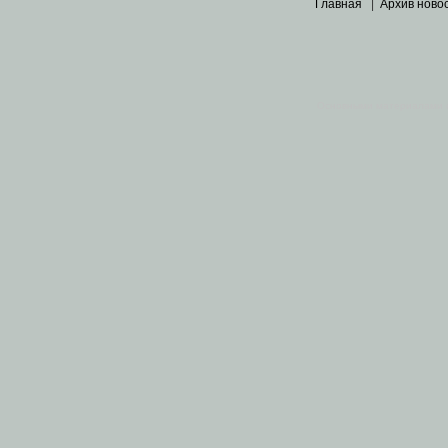
Главная
|
Архив ново
Основными материалами 