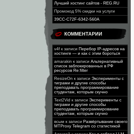
Лучший хостинг сайтов - REG.RU
Промокод 5% скидки на услуги
39CC-C72F-6342-560A
КОММЕНТАРИИ
v4f
к записи
Перебор IP-адресов на
хостинге — и как с этим бороться
amarakin
к записи
Альтернативный
список заблокированных в РФ
ресурсов Re:filter
ResizeOn
к записи
Эксперименты с
тиграми и другие способы
преподавать программирование
студентам, которым скучно
Text2Vid
к записи
Эксперименты с
тиграми и другие способы
преподавать программирование
студентам, которым скучно
всым
к записи
Развёртывание своего
MTProxy Telegram со статистикой