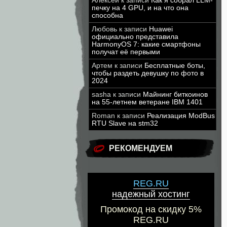
Алексей
к записи
Как я собрал LLM-
печку на 4 GPU, и на что она
способна
Любовь
к записи
Huawei
официально представила
HarmonyOS 7: какие смартфоны
получат её первыми
Артем
к записи
Бесплатные боты,
чтобы раздеть девушку по фото в
2024
sasha
к записи
Майнинг биткоинов
на 55-летнем ветеране IBM 1401
Roman
к записи
Реализация ModBus
RTU Slave на stm32
РЕКОМЕНДУЕМ
REG.RU
надежный хостинг
Промокод на скидку 5%
REG.RU