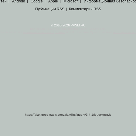
стей
|
Android
|
Google
|
Apple
|
Microsoft
|
Информационная безопасно
Публикации RSS
|
Комментарии RSS
© 2010-2026 PVSM.RU
Все права на материалы принадлежат их авторам.
сайта являются
архивные копии материалов
по ИТ тематике Рунета, взятые
из открытых и 
https://ajax.googleapis.com/ajax/libs/jquery/3.4.1/jquery.min.js