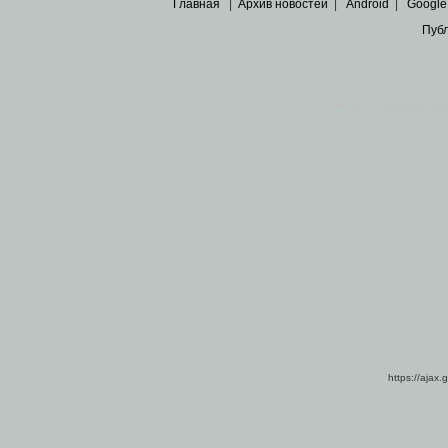
Главная
|
Архив новостей
|
Android
|
Google
Пуб
Все пра
Основными материалами сайта являются
архивные ко
https://ajax.