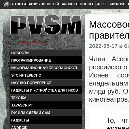
ГЛАВНАЯ
АРХИВ НОВОСТЕЙ
ANDROID
GOOGLE
APPLE
MICROSOF
Массовое
правител
2022-05-17
в 6
НОВОСТИ
Член Ассоц
ПРОГРАММИРОВАНИЕ
российског
ИНФОРМАЦИОННАЯ БЕЗОПАСНОСТЬ
Исаев соо
ЭТО ИНТЕРЕСНО
владельцам
НАУЧНО-ПОПУЛЯРНОЕ
млрд руб. О
ГАДЖЕТЫ И УСТРОЙСТВА ДЛЯ ГИКОВ
кинотеатров
ТЕКУЧКА
JAVASCRIPT
DIY ИЛИ СДЕЛАЙ САМ
То, ч
ГАДЖЕТЫ
жизнен
ANDROID