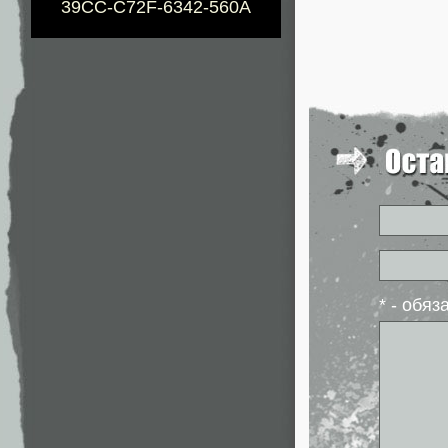
39CC-C72F-6342-560A
* - обя