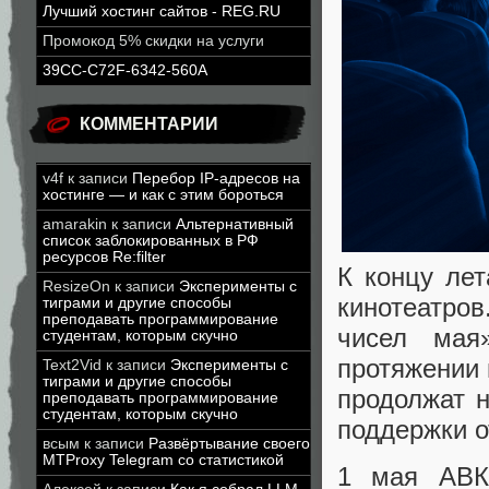
Лучший хостинг сайтов - REG.RU
Промокод 5% скидки на услуги
39CC-C72F-6342-560A
КОММЕНТАРИИ
v4f
к записи
Перебор IP-адресов на
хостинге — и как с этим бороться
amarakin
к записи
Альтернативный
список заблокированных в РФ
ресурсов Re:filter
К концу лет
ResizeOn
к записи
Эксперименты с
кинотеатров
тиграми и другие способы
преподавать программирование
чисел мая
студентам, которым скучно
протяжении 
Text2Vid
к записи
Эксперименты с
тиграми и другие способы
продолжат 
преподавать программирование
студентам, которым скучно
поддержки о
всым
к записи
Развёртывание своего
MTProxy Telegram со статистикой
1 мая АВК 