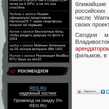
Алексей
к записи
Как я собрал LLM-
ближайши
печку на 4 GPU, и на что она
способна
российских
Любовь
к записи
Huawei
числе Warne
официально представила
HarmonyOS 7: какие смартфоны
своих проек
получат её первыми
Артем
к записи
Бесплатные боты,
Сегодня м
чтобы раздеть девушку по фото в
2024
Владивосто
sasha
к записи
Майнинг биткоинов
арендаторо
на 55-летнем ветеране IBM 1401
фильмов, в 
Roman
к записи
Реализация ModBus
RTU Slave на stm32
РЕКОМЕНДУЕМ
REG.RU
Поделиться…
надежный хостинг
Промокод на скидку 5%
REG.RU