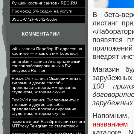
Лучший хостинг сайтов - REG.RU
Промокод 5% скидки на услуги
В бета-вер
39CC-C72F-6342-560A
листинг пр
«Лаборатор
КОММЕНТАРИИ
появятся п
приложений
v4f
к записи
Перебор IP-адресов на
хостинге — и как с этим бороться
внедрят инс
amarakin
к записи
Альтернативный
список заблокированных в РФ
Магазин бу
ресурсов Re:filter
зарубежных
ResizeOn
к записи
Эксперименты с
тиграми и другие способы
100 прил
преподавать программирование
студентам, которым скучно
договорили
Text2Vid
к записи
Эксперименты с
зарубежных
тиграми и другие способы
преподавать программирование
студентам, которым скучно
Напомним,
всым
к записи
Развёртывание своего
названием 
MTProxy Telegram со статистикой
каталоге 