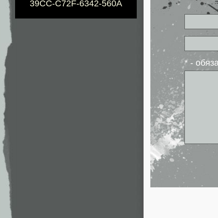
39CC-C72F-6342-560A
* - обя