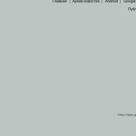
Главная
|
Архив новостей
|
Android
|
Google
Пуб
Все пра
Основными материалами сайта являются
архивные ко
https://ajax.