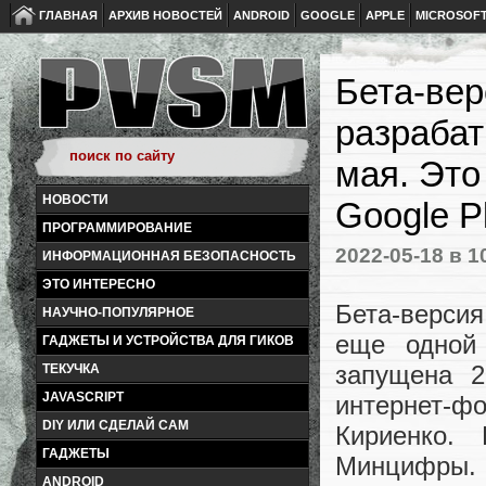
ГЛАВНАЯ
АРХИВ НОВОСТЕЙ
ANDROID
GOOGLE
APPLE
MICROSOF
Бета-вер
разрабат
мая. Это
НОВОСТИ
Google P
ПРОГРАММИРОВАНИЕ
2022-05-18
в 1
ИНФОРМАЦИОННАЯ БЕЗОПАСНОСТЬ
ЭТО ИНТЕРЕСНО
Бета-верси
НАУЧНО-ПОПУЛЯРНОЕ
еще одной 
ГАДЖЕТЫ И УСТРОЙСТВА ДЛЯ ГИКОВ
запущена 2
ТЕКУЧКА
JAVASCRIPT
интернет-
DIY ИЛИ СДЕЛАЙ САМ
Кириенко.
ГАДЖЕТЫ
Минцифры.
ANDROID