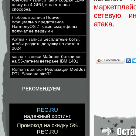
Алексей
к записи
Как я собрал LLM-
печку на 4 GPU, и на что она
маркетплей
способна
сетевую ин
Любовь
к записи
Huawei
официально представила
атака
.
HarmonyOS 7: какие смартфоны
получат её первыми
Артем
к записи
Бесплатные боты,
чтобы раздеть девушку по фото в
2024
sasha
к записи
Майнинг биткоинов
Поделиться…
на 55-летнем ветеране IBM 1401
Roman
к записи
Реализация ModBus
RTU Slave на stm32
РЕКОМЕНДУЕМ
REG.RU
надежный хостинг
Промокод на скидку 5%
REG.RU